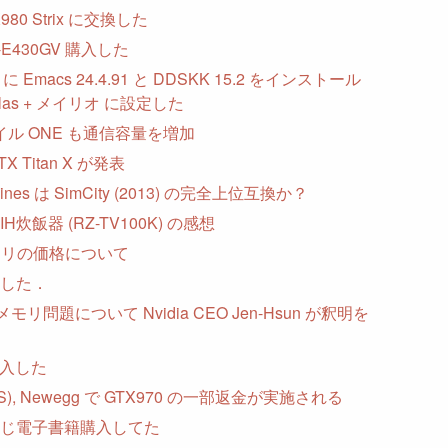
980 Strix に交換した
-E430GV 購入した
7 に Emacs 24.4.91 と DDSKK 15.2 をインストール
solas + メイリオ に設定した
イル ONE も通信容量を増加
GTX Titan X が発表
Skylines は SimCity (2013) の完全上位互換か？
炊飯器 (RZ-TV100K) の感想
メモリの価格について
した．
メモリ問題について Nvidia CEO Jen-Hsun が釈明を
 購入した
US), Newegg で GTX970 の一部返金が実施される
じ電子書籍購入してた