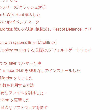
r 3 のフリーズ/クラッシュ対策
er 3: Wild Hunt 購入した
 の iperf ベンチマーク
 Mordor, 戦いの試練, 抵抗試し (Test of Defiance) クリ
n with systemd.timer (Archlinux)
 で policy routing する (複数のデフォルトゲートウェイ
 の rp_filter でハマった件
ux に Emacs 24.5 を GUI なしでインストールした
f Mordor クリアした
l で乱数を利用する方法
 の不要なファイルを削除した．
Platform を更新した
ng に最適なソフトウェアを探す