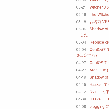
05-21
Witche
05-19
The Witch
05-18
お名前 VPS
05-06
Shadow of
アした
05-04
Replace cro
05-04
CentOS7
を設定する)
04-27
CentOS 7
04-27
Archlin
04-19
Shadow o
04-15
Haskel
04-12
Nvidia
04-08
Haskell 
04-08
bloggi