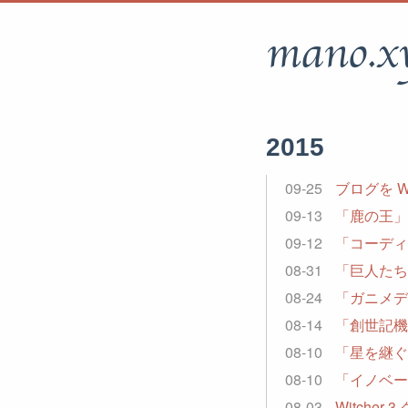
mano.x
2015
09-25
ブログを Wo
09-13
「鹿の王」
09-12
「コーディ
08-31
「巨人たち
08-24
「ガニメデ
08-14
「創世記機
08-10
「星を継ぐ
08-10
「イノベー
08-03
Witcher