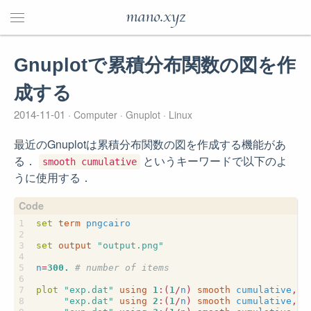
mano.xyz
Gnuplotで累積分布関数の図を作
成する
2014-11-01
Computer
Gnuplot
Linux
最近のGnuplotは累積分布関数の図を作成する機能があ
る．
というキーワードで以下のよ
smooth cumulative
うに使用する．
set
term
pngcairo
set
output
"output.png"
n
=
300.
# number of items
plot
"exp.dat"
using
1
:
(
1
/
n
)
smooth
cumulative
,
"exp.dat"
using
2
:
(
1
/
n
)
smooth
cumulative
,