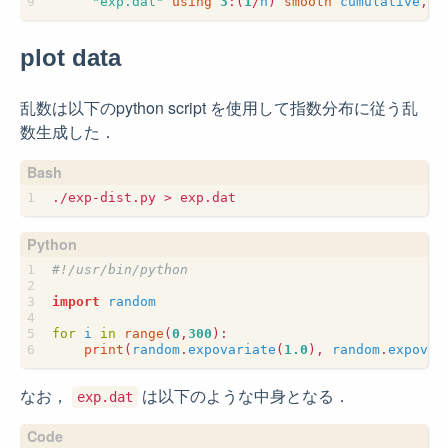
"exp.dat"
using
3
:
(
1
/
n
)
smooth
cumulative
,
plot data
乱数は以下のpython script を使用して指数分布に従う乱
数生成した．
#!/usr/bin/python
import
random
for
i
in
range
(
0
,
300
):
print
(
random
.
expovariate
(
1.0
),
random
.
expovar
なお，
は以下のような中身となる．
exp.dat