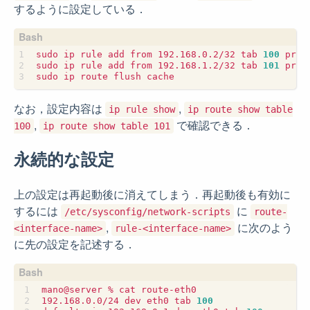
するように設定している．
sudo ip rule add from 192.168.0.2/32 tab 
100
 prio
sudo ip rule add from 192.168.1.2/32 tab 
101
 prio
なお，設定内容は
,
ip rule show
ip route show table
,
で確認できる．
100
ip route show table 101
永続的な設定
上の設定は再起動後に消えてしまう．再起動後も有効に
するには
に
/etc/sysconfig/network-scripts
route-
,
に次のよう
<interface-name>
rule-<interface-name>
に先の設定を記述する．
192.168.0.0/24 dev eth0 tab 
100