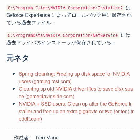
は
C:\Program Files\NVIDIA Corporation\Installer2
Geforce Experience によってロールバック用に保存され
ている過去ファイル．
には
C:\ProgramData\NVIDIA Corporation\NetService
過去ドライバのインストーラが保存されている．
元ネタ
Spring cleaning: Freeing up disk space for NVIDIA
users (gaming.msi.com)
Cleaning up old NVIDIA driver files to save disk spa
ce (gameplayinside.com)
NVIDIA + SSD users: Clean up after the GeForce In
staller and free up an extra gigabyte or two (or ten) (r
eddit.com)
作成者
Toru Mano