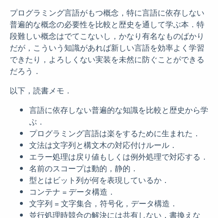
プログラミング言語がもつ概念，特に言語に依存しない
普遍的な概念の必要性を比較と歴史を通して学ぶ本．特
段難しい概念はでてこないし，かなり有名なものばかり
だが，こういう知識があれば新しい言語を効率よく学習
できたり，よろしくない実装を未然に防ぐことができる
だろう．
以下，読書メモ．
言語に依存しない普遍的な知識を比較と歴史から学
ぶ．
プログラミング言語は楽をするために生まれた．
文法は文字列と構文木の対応付けルール．
エラー処理は戻り値もしくは例外処理で対応する．
名前のスコープは動的，静的．
型とはビット列が何を表現しているか．
コンテナ = データ構造．
文字列 = 文字集合，符号化，データ構造．
並行処理時競合の解決には共有しない，書換えな