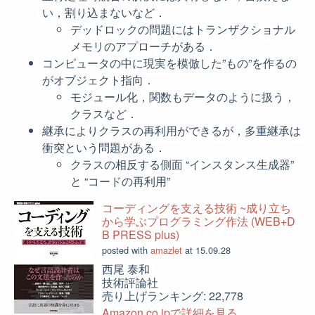
い，割り込まないなど．
デッドロックの問題にはトランザクショナル
メモリのアプローチがある．
コンピュータの中に現実を模倣した”もの”を作るの
がオブジェクト指向．
モジュール化，関数もデータのように扱う，
クラスなど．
継承によりクラスの再利用ができるが，多重継承は
衝突という問題がある．
クラスの相反する側面 “インスタンス生成器”
と “コードの再利用”
コーディングを支える技術 ~成り立ち
から学ぶプログラミング作法 (WEB+D
B PRESS plus)
posted with
amazlet
at 15.09.28
西尾 泰和
技術評論社
売り上げランキング: 22,778
Amazon.co.jpで詳細を見る