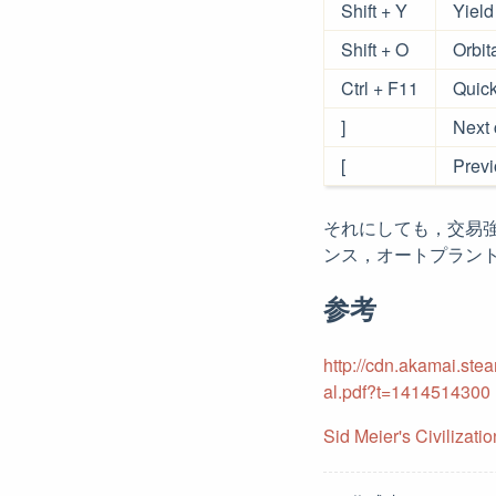
Shift + Y
Yield
Shift + O
Orbit
Ctrl + F11
Quick
]
Next 
[
Previ
それにしても，交易
ンス，オートプラン
参考
http://cdn.akamai.st
al.pdf?t=1414514300
Sid Meier's Civ