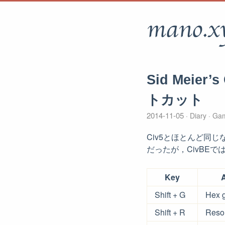
mano.x
Sid Meier
トカット
2014-11-05
Diary
Ga
Civ5とほとんど同
だったが，CivBEで
Key
A
Shift + G
Hex g
Shift + R
Reso