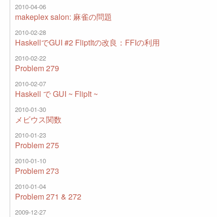
2010-04-06
makeplex salon: 麻雀の問題
2010-02-28
HaskellでGUI #2 FliptItの改良：FFIの利用
2010-02-22
Problem 279
2010-02-07
Haskell で GUI ~ FlipIt ~
2010-01-30
メビウス関数
2010-01-23
Problem 275
2010-01-10
Problem 273
2010-01-04
Problem 271 & 272
2009-12-27