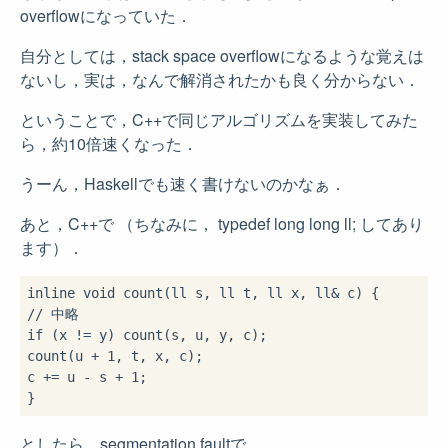
overflowになっていた．
自分としては，stack space overflowになるような覚えは
ないし，実は，なんで解消されたかも良く分からない．
ということで，C++で同じアルゴリズムを実装してみた
ら，約10倍速くなった．
うーん，Haskellでも速く書けないのかなぁ．
あと，C++で （ちなみに， typedef long long ll; してあり
ます）．
inline
void
// 中略
if
 (x != y) count(s, u, y, c);

count(u + 
1
, t, x, c);

c += u - s + 
1
;

としたら，segmentation faultで