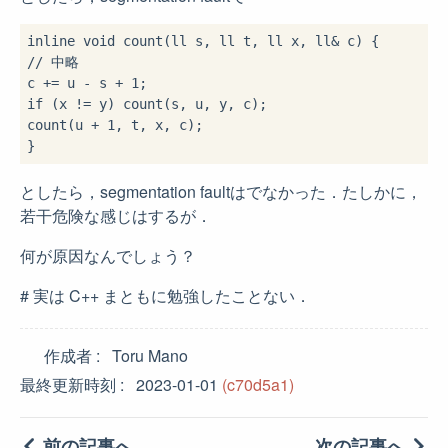
inline
void
// 中略
c += u - s + 
1
if
 (x != y) count(s, u, y, c);

count(u + 
1
, t, x, c);

としたら，segmentation faultはでなかった．たしかに，
若干危険な感じはするが．
何が原因なんでしょう？
# 実は C++ まともに勉強したことない．
作成者
Toru Mano
最終更新時刻
2023-01-01
(c70d5a1)
前の記事へ
次の記事へ