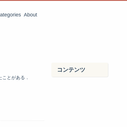
ategories
About
コンテンツ
たことがある．