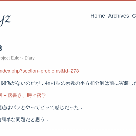
yz
Home
Archives
C
3
oject Euler
Diary
et/index.php?section=problems&id=273
関係がないのだが，4n+1型の素数の平方和分解は前に実装し
解 – 落書き、時々落学
問題はパッとやってピッて感じだった．
的簡単な問題だと思う．