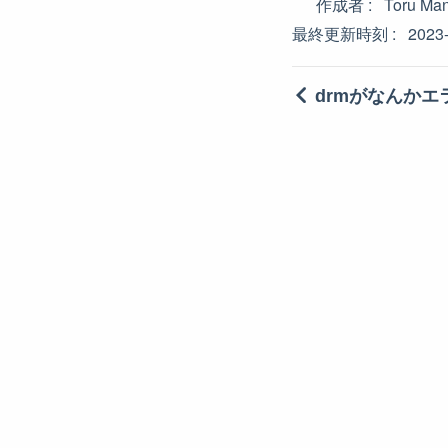
作成者
Toru Ma
最終更新時刻
2023
drmがなんかエ