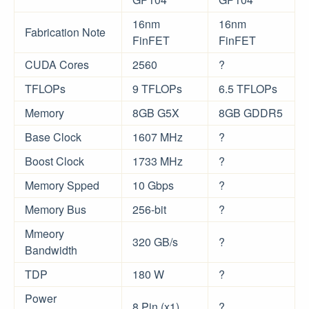
16nm
16nm
Fabrication Note
FinFET
FinFET
CUDA Cores
2560
?
TFLOPs
9 TFLOPs
6.5 TFLOPs
Memory
8GB G5X
8GB GDDR5
Base Clock
1607 MHz
?
Boost Clock
1733 MHz
?
Memory Spped
10 Gbps
?
Memory Bus
256-bit
?
Mmeory
320 GB/s
?
Bandwidth
TDP
180 W
?
Power
8 Pin (x1)
?