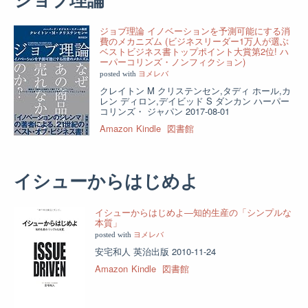
ジョブ理論
ジョブ理論 イノベーションを予測可能にする消
費のメカニズム (ビジネスリーダー1万人が選ぶ
ベストビジネス書トップポイント大賞第2位! ハ
ーパーコリンズ・ノンフィクション)
posted with
ヨメレバ
クレイトン M クリステンセン,タディ ホール,カ
レン ディロン,デイビッド S ダンカン ハーパー
コリンズ・ ジャパン 2017-08-01
Amazon
Kindle
図書館
イシューからはじめよ
イシューからはじめよ―知的生産の「シンプルな
本質」
posted with
ヨメレバ
安宅和人 英治出版 2010-11-24
Amazon
Kindle
図書館