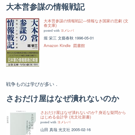
大本営参謀の情報戦記
大本営参謀の情報戦記―情報なき国家の悲劇 (文
春文庫)
posted with
ヨメレバ
堀 栄三 文藝春秋 1996-05-01
Amazon
Kindle
図書館
戦争ものは学びが多い．
さおだけ屋はなぜ潰れないのか
さおだけ屋はなぜ潰れないのか? 身近な疑問から
はじめる会計学 (光文社新書)
posted with
ヨメレバ
山田 真哉 光文社 2005-02-16