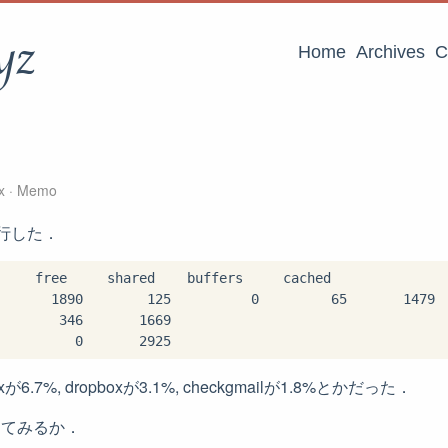
yz
Home
Archives
C
ux
Memo
行した．
     free     shared    buffers     cached

       1890        125          0         65       1479

       346       1669

xが6.7%, dropboxが3.1%, checkgmailが1.8%とかだった．
ってみるか．