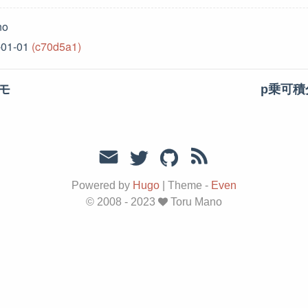
no
-01-01
(c70d5a1)
メモ
p乗可積
Powered by
Hugo
|
Theme -
Even
© 2008 - 2023
Toru Mano