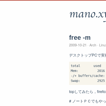
mano.x
free -m
2009-10-21
Arch
Lin
デスクトップPCで実
total       used  
Mem:          2016
-/+ buffers/cache: 
topしてみたら，firefo
# ノートＰＣでもや