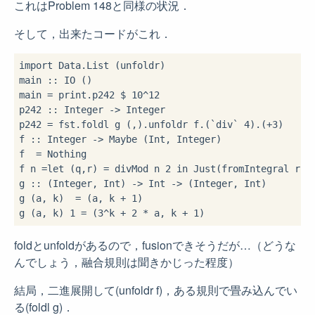
これはProblem 148と同様の状況．
そして，出来たコードがこれ．
import
 Data.List (unfoldr)

main 
::
 IO ()

main 
=
 print
.
p242 
$
10
^
12
p242 
::
 Integer 
->
 Integer

p242 
=
 fst
.
foldl g (
,
)
.
unfoldr f
.
(
`div`
4
)
.
(
+
3
)

f 
::
 Integer 
->
 Maybe (Int, Integer)

f 
=
 Nothing

f n 
=let
 (q,r) 
=
 divMod n 
2
in
 Just(fromIntegral r,q)
g 
::
 (Integer, Int) 
->
 Int 
->
 (Integer, Int)

g (a, k) 
=
 (a, k 
+
1
)

g (a, k) 
1
=
 (
3
^
k 
+
2
*
 a, k 
+
1
foldとunfoldがあるので，fusionできそうだが…（どうな
んでしょう，融合規則は聞きかじった程度）
結局，二進展開して(unfoldr f)，ある規則で畳み込んでい
る(foldl g)．