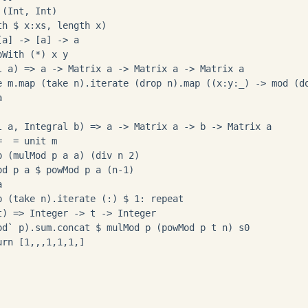
 (Int, Int)

th 
$
 x
:
xs, length x)

[a] 
->
 [a] 
->
 a

pWith (
*
) x y

l a) 
=>
 a 
->
 Matrix a 
->
 Matrix a 
->
 Matrix a

e m
.
map (take n)
.
iterate (drop n)
.
map (
(x
:
y
:
_) 
->
 mod (d


l a, Integral b) 
=>
 a 
->
 Matrix a 
->
 b 
->
 Matrix a

=
=
p (mulMod p a a) (div n 
2
od p a 
$
 powMod p a (n
-
1


p (take n)
.
iterate (
:
) 
$
1
:
 repeat 
t) 
=>
 Integer 
->
 t 
->
 Integer

od`
 p)
.
sum
.
concat 
$
urn [
1
,
,
,
1
,
1
,
1
,
]
