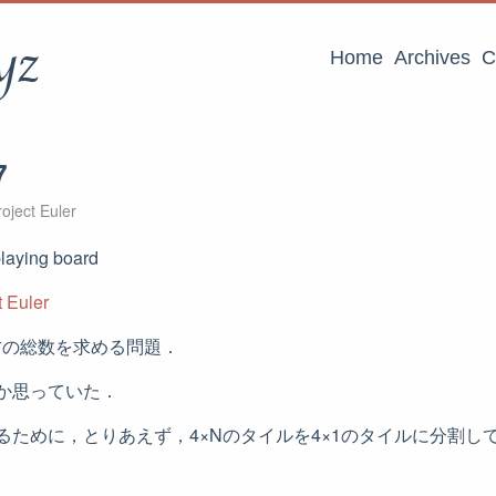
yz
Home
Archives
C
7
oject Euler
playing board
 Euler
方の総数を求める問題．
か思っていた．
るために，とりあえず，4×Nのタイルを4×1のタイルに分割し