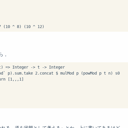
7 (
10
^
8
) (
10
^
12
ら，
t) 
=>
 Integer 
->
 t 
->
 Integer

od`
 p)
.
sum
.
take 
2
.
concat 
$
urn [
1
,
,
,
1
]

かれる，道を状態として考える』とか，上に書いてあるけど，