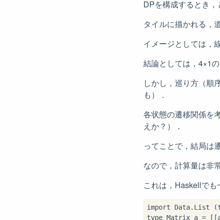
DPを構成するとき
タイルに描かれる，
イメージとしては，
結論としては，4×1
しかし，巡り方（順
も）．
各状態の遷移関係を
えか？）．
ってことで，結局は
なので，計算量は非常に
これは，Haskell
import
type
 Matrix a 
=
 [[a