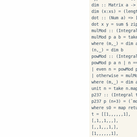
dim 
::
 Matrix a 
->
dim (x
:
xs) 
=
 (leng
dot 
::
 (Num a) 
=>
 
dot x y 
=
 sum 
$
 zi
mulMod 
::
 (Integra
mulMod p a b 
=
 tak
where
 (m,_) 
=
 dim a
(n,_) 
=
 dim b

powMod 
::
 (Integra
powMod p a n 
|
 n 
=
|
 even n 
=
 powMod 
|
 otherwise 
=
 mulM
where
 (m,_) 
=
 dim a
unit n 
=
 take n
.
ma
p237 
::
 (Integral 
p237 p (n
+
3
) 
=
 (
`m
where
 s0 
=
 map ret
t 
=
 [[
1
,
,
,
,
,
,
1
],

[
,
1
,
,
1
,
,
,
],

[
,
,
1
,
,
,
1
,
],

[
1
,
,
,
,
,
,
1
],
