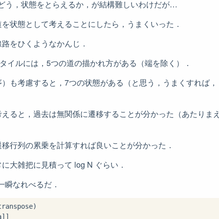
，どう，状態をとらえるか，が結構難しいわけだが…
道を状態として考えることにしたら，うまくいった．
線路をひくようなかんじ．
のタイルには，5つの道の描かれ方がある（端を除く）．
序）も考慮すると，7つの状態がある（と思う，うまくすれば，
考えると，過去は無関係に遷移することが分かった（あたりま
遷移行列の累乗を計算すれば良いことが分かった．
大雑把に見積って log N ぐらい．
でも一瞬なれべるだ．
]]
