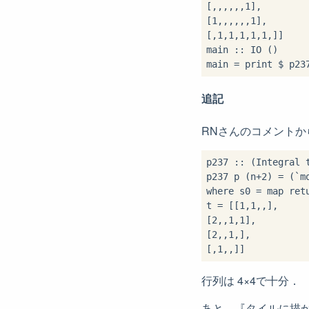
[
,
,
,
,
,
,
1
],

[
1
,
,
,
,
,
,
1
],

[
,
1
,
1
,
1
,
1
,
1
,
]]

main 
::
 IO ()

main 
=
 print 
$
 p23
追記
RNさんのコメントか
p237 
::
 (Integral 
p237 p (n
+
2
) 
=
 (
`m
where
 s0 
=
 map ret
t 
=
 [[
1
,
1
,
,
],

[
2
,
,
1
,
1
],

[
2
,
,
1
,
],

[
,
1
,
,
行列は 4×4で十分．
あと，『タイルに描