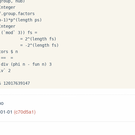
roup, nub)

Integer

f
.
group
.
p
-
1
)
*
p
^
(length ps)

Integer

.
(
`mod`
3
)) fs 
=
=
2
^
         
=
-
2
^
tors 
$
 n

==
=
 div (phi n 
-
 fun n) 
3
iv`
2
$
12017639147
no
-01-01
(c70d5a1)