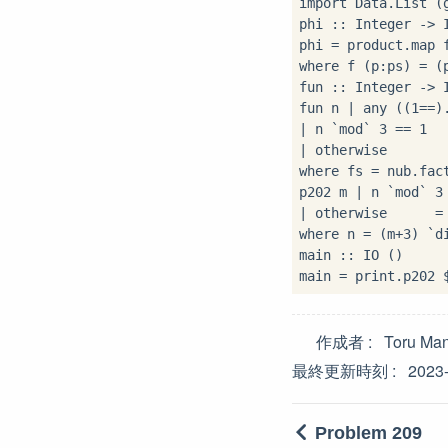
import
 Data.List (g
phi 
::
 Integer 
->
 
phi 
=
 product
.
map 
where
 f (p
:
ps) 
=
 (
fun 
::
 Integer 
->
 
fun n 
|
 any ((
1
==
)
|
 n 
`mod`
3
==
1
|
 otherwise       
where
 fs 
=
 nub
.
fac
p202 m 
|
 n 
`mod`
3
|
 otherwise      
=
where
 n 
=
 (m
+
3
) 
`d
main 
::
 IO ()

main 
=
 print
.
p202 
作成者
Toru Ma
最終更新時刻
2023
Problem 209