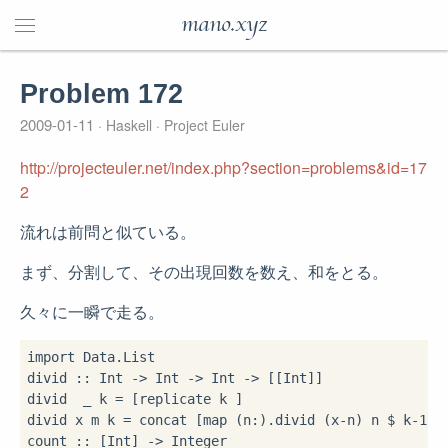
mano.xyz
Problem 172
2009-01-11
Haskell
Project Euler
http://projecteuler.net/index.php?section=problems&id=17
2
流れは前問と似ている。
まず、分割して、その出現回数を数え、和をとる。
久々に一瞬で走る。
import
 Data.List

divid 
::
 Int 
->
 Int 
->
 Int 
->
 [[Int]]

divid 
 _ k 
=
 [replicate k 
]

divid x m k 
=
 concat [map (n
:
)
.
divid (x
-
n) n 
$
 k
-
1
|
 
count 
::
 [Int] 
->
 Integer
