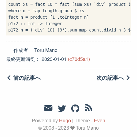
count xs 
=
 fact 
10
*
 fact (sum xs) 
`div`
 product (ma
where
 d 
=
 map length
.
group 
$
 xs

fact n 
=
 product [
1
..
toInteger n]

p172 
::
 Int 
->
 Integer

p172 n 
=
 (
`div`
10
)
.
(
9
*
)
.
sum
.
map count
.
divid n 
3
$
1
作成者
Toru Mano
最終更新時刻
2023-01-01
(c70d5a1)
前の記事へ
次の記事へ
Powered by
Hugo
|
Theme -
Even
© 2008 - 2023
Toru Mano