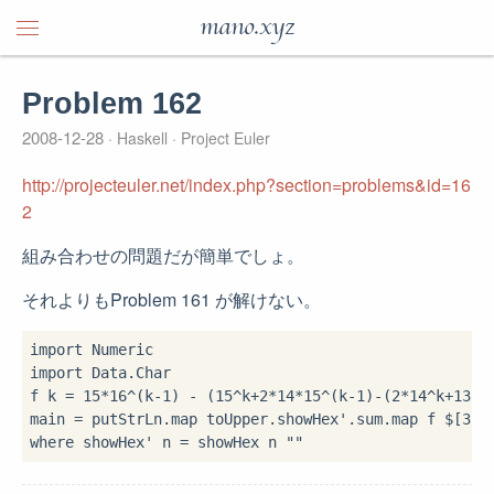
mano.xyz
Problem 162
2008-12-28
Haskell
Project Euler
http://projecteuler.net/index.php?section=problems&id=16
2
組み合わせの問題だが簡単でしょ。
それよりもProblem 161 が解けない。
import
import
 Data.Char

f k 
=
15
*
16
^
(k
-
1
) 
-
 (
15
^
k
+
2
*
14
*
15
^
(k
-
1
)
-
(
2
*
14
^
k
+
13
*
1
main 
=
 putStrLn
.
map toUpper
.
showHex'
.
sum
.
map f 
$
[
3
..
where
 showHex' n 
=
 showHex n 
""