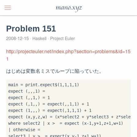
mano.xyz
Problem 151
2008-12-15
Haskell
Project Euler
http://projecteuler.net/index.php?section=problems&id=15
1
はじめは変数名ミスでループに陥っていた。
main 
=
 print
.
expect
$
(
1
,
1
,
1
,
1
)

expect (
,
,
,
1
) 
=
expect (
,
,
1
,
) 
=
1
expect (
,
1
,
,
) 
=
 expect(
,
,
1
,
1
) 
+
1
expect (
1
,
,
,
) 
=
 expect(
,
1
,
1
,
1
) 
+
1
expect (x,y,z,w) 
=
 (x
*
select2 
+
 y
*
select3 
+
 z
*
select
where
 select2 
|
 x 
>
=
 expect (x
-
1
,y
+
1
,z
+
1
,w
+
1
|
 otherwise 
=
select3 
|
 y 
>
=
 expect(x,y
-
1
,z
+
1
,w
+
1