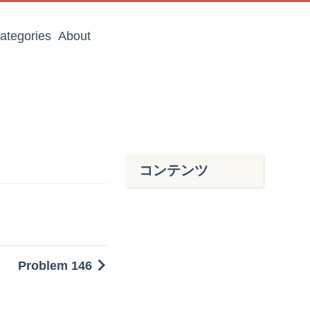
ategories
About
コンテンツ
Problem 146