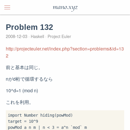
mano.xyz
Problem 132
2008-12-03
Haskell
Project Euler
http://projecteuler.net/index.php?section=problems&id=13
2
前と基本は同じ。
nがd桁で循環するなら
10^d=1 (mod n)
これを利用。
import
 Number 
hiding
(powMod)

target 
=
10
^
9
powMod a n m 
|
 n 
<
3
=
 a
^
n 
`mod`