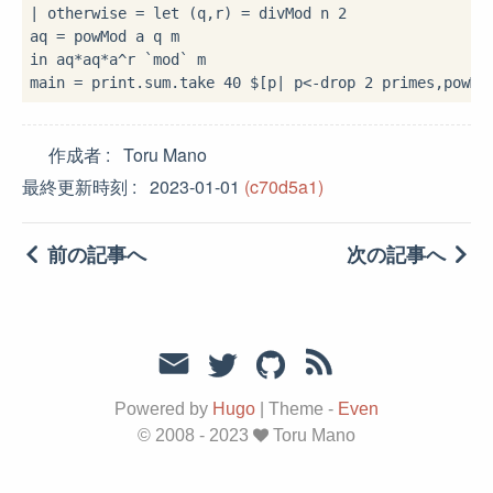
|
 otherwise 
=
let
 (q,r) 
=
 divMod n 
2
aq 
=
in
 aq
*
aq
*
a
^
r 
`mod`
 m

main 
=
 print
.
sum
.
take 
40
$
[p
|
 p
<-
drop 
2
 primes,powMo
作成者
Toru Mano
最終更新時刻
2023-01-01
(c70d5a1)
前の記事へ
次の記事へ
Powered by
Hugo
|
Theme -
Even
© 2008 - 2023
Toru Mano