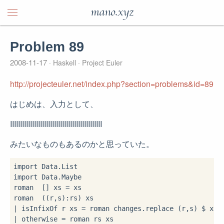
mano.xyz
Problem 89
2008-11-17
Haskell
Project Euler
http://projecteuler.net/index.php?section=problems&id=89
はじめは、入力として、
IIIIIIIIIIIIIIIIIIIIIIIIIIIIIIIIIIIIIIIIIIIIII
みたいなものもあるのかと思っていた。
import
import
 Data.Maybe

roman  [] xs 
=
 xs

roman  ((r,s)
:
|
 isInfixOf r xs 
=
 roman changes
.
replace (r,s) 
$
|
 otherwise 
=
 roman rs xs
