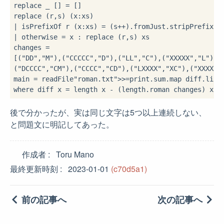
replace _ [] 
=
 []

replace (r,s) (x
:
|
 isPrefixOf r (x
:
xs) 
=
 (s
++
)
.
fromJust
.
stripPrefix r
|
 otherwise 
=
 x 
:
 replace (r,s) xs

changes 
=
[(
"DD"
,
"M"
),(
"CCCCC"
,
"D"
),(
"LL"
,
"C"
),(
"XXXXX"
,
"L"
),(
(
"DCCCC"
,
"CM"
),(
"CCCC"
,
"CD"
),(
"LXXXX"
,
"XC"
),(
"XXXX"
,
main 
=
 readFile
"roman.txt"
>>=
print
.
sum
.
map diff
.
where
 diff x 
=
 length x 
-
 (length
.
後で分かったが、実は同じ文字は5つ以上連続しない、
と問題文に明記してあった。
作成者
Toru Mano
最終更新時刻
2023-01-01
(c70d5a1)
前の記事へ
次の記事へ