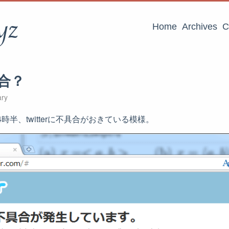
yz
Home
Archives
C
具合？
ary
4時半、twitterに不具合がおきている模様。