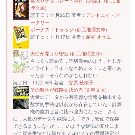
毒入りチョコレート事件【新版】 (創元推
理文庫)
読了日：11月25日 著者：
アントニイ・バ
ークリー
ボーナス・トラック (創元推理文庫)
読了日：11月17日 著者：
越谷 オサム
天使が開けた密室 (創元推理文庫)
さっくり読める．読切漫画のよう．たしか
にライト．ライトな本格ミステリと帯にあ
ったが，そうなのかもしれない．
読了日：11月15日 著者：
谷原 秋桜子
その数学が戦略を決める (文春文庫)
大量のデータから有意義な情報を抽出する
数学的手法は以前から存在していた．計算
機の能力は昔に比べ強力になった．さら
に，大量のデータを容易に入手でき，安価で保存
できるようになった．このような状況の変化によ
って従来手法とは異なるプロセスでの意思決定が