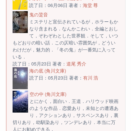
読了日：06月06日 著者：
海堂 尊
鬼の跫音
ミステリと宣伝されているが，ホラーもか
なり含まれる．なんかこわい．全編とおし
て，ぞわぞわとした世界観．そして，いつ
もどおりの暗い話．この仄暗い雰囲気が，どうい
わけだが，魅力的．「冬の鬼」が一番気に入って
いる．
読了日：05月23日 著者：
道尾 秀介
海の底 (角川文庫)
読了日：05月23日 著者：
有川 浩
空の中 (角川文庫)
とにかく，面白い．王道．ハリウッド映画
のような作品．恋愛あり，未知との遭遇あ
り，アクションあり，サスペンスあり，裏
切りあり，幼馴染あり，ツンデレあり．本当に万
人にお勧めできる．