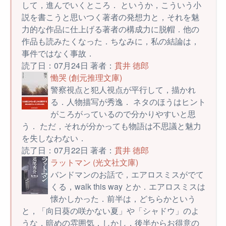
して，進んでいくところ． というか，こういう小
説を書こうと思いつく著者の発想力と，それを魅
力的な作品に仕上げる著者の構成力に脱帽．他の
作品も読みたくなった．ちなみに，私の結論は，
事件ではなく事故．
読了日：07月24日 著者：
貫井 徳郎
慟哭 (創元推理文庫)
警察視点と犯人視点が平行して，描かれ
る．人物描写が秀逸． ネタのほうはヒント
がころがっているので分かりやすいと思
う． ただ，それが分かっても物語は不思議と魅力
を失しなわない．
読了日：07月22日 著者：
貫井 徳郎
ラットマン (光文社文庫)
バンドマンのお話で，エアロスミスがでて
くる，walk this way とか．エアロスミスは
懐かしかった．前半は，どちらかという
と，「向日葵の咲かない夏」や「シャドウ」のよ
うな，暗めの雰囲気．しかし，後半からお得意の