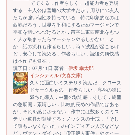
でてくる．作者らしく， 超能力者も登場
する．主人公は普通の大学生だが，周りにの友人
たちが強い個性を持っている．特に印象的なのは
西嶋だろう．世界を平和にするためマージャンで
平和を狙いつづけるとか，苗字に東西南北をもつ
４人が集まったらマージャンやるしかない，と
か．話の流れも作者らしい，時々波乱が起こるけ
ど，安心して読める．作者らしい，読後の爽快感
は本作でも健在．
読了日：07月11日 著者：
伊坂 幸太郎
インシテミル (文春文庫)
久々に面白いミステリを読んだ．クローズ
ドサークルもの．作者らしい，序盤の謎に
満ちた導入．中盤の緊迫感．そして，終盤
の急展開．素晴しい．比較的長めの作品ではある
が，それを感じさせない．作中には数多くのミス
テリ小道具が登場する：ノックスの十戒，「そし
て誰もいなくなった」のインディアン人形などな
ど．ヴァン・ダインの「僧正殺人事件」やクイー