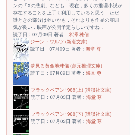
ンの「Xの悲劇」なども．現在，多くの推理小説が
存在することを上手く利用していると思う．ただ
謎ときの部分は弱いかも，それよりも作品の雰囲
気が良い．映画が公開予定らしいですね．
読了日：07月09日 著者：
米澤 穂信
ジーン・ワルツ (新潮文庫)
読了日：07月09日 著者：
海堂 尊
夢見る黄金地球儀 (創元推理文庫)
読了日：07月09日 著者：
海堂 尊
ブラックペアン1988(上) (講談社文庫)
読了日：07月03日 著者：
海堂 尊
ブラックペアン1988(下) (講談社文庫)
読了日：07月03日 著者：
海堂 尊