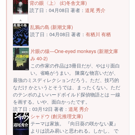
背の眼〈上〉 (幻冬舎文庫)
読了日：04月08日 著者：
道尾 秀介
乱鴉の島 (新潮文庫)
読了日：04月08日 著者：
有栖川 有栖
片眼の猿―One-eyed monkeys (新潮文庫
み 40-2)
この作家の作品は3冊目だが、やはり面白
い。省略がうまい。 陳腐な物言いだが、
最強のミスディレクションだろう。ただ、技巧的
なだけ かというとそうでは、まったくない。ただ
のテンポのよいハードボイルド探偵物語とは 一線
を画する。いや、面白かったです。
読了日：03月12日 著者：
道尾 秀介
シャドウ (創元推理文庫)
テーマは家族。 『向日葵の咲かない夏』
よりは読み易いと思われる。しかし、 で