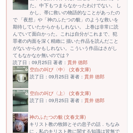
た。中下もつまらなかったわけでない。 し
かし、帯に救いの物語的なことがあったの
で 「夜想」や「神のふたつの貌」のような救いを
期待していたからかもしれない。 上巻は非常に読
んでいて面白かった。これは自分がこれまで、犯
罪者の内面を深く精緻に 描いた作品を読んだこと
がないからかもしれない。こういう作品はさがし
てもなかなか無いのでは？
読了日：09月25日 著者：
貫井 徳郎
空白の叫び〈中〉 (文春文庫)
読了日：09月25日 著者：
貫井 徳郎
空白の叫び〈上〉 (文春文庫)
読了日：09月25日 著者：
貫井 徳郎
神のふたつの貌 (文春文庫)
キリスト教の牧師とその息子の話．ちなみ
に，私のキリスト教に関する知識は皆無で