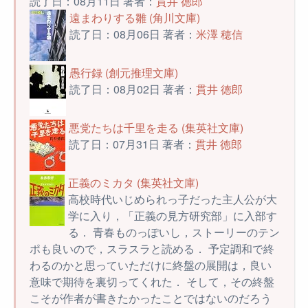
読了日：08月11日 著者：
貫井 徳郎
遠まわりする雛 (角川文庫)
読了日：08月06日 著者：
米澤 穂信
愚行録 (創元推理文庫)
読了日：08月02日 著者：
貫井 徳郎
悪党たちは千里を走る (集英社文庫)
読了日：07月31日 著者：
貫井 徳郎
正義のミカタ (集英社文庫)
高校時代いじめられっ子だった主人公が大
学に入り，「正義の見方研究部」に入部す
る． 青春ものっぽいし，ストーリーのテン
ポも良いので，スラスラと読める． 予定調和で終
わるのかと思っていただけに終盤の展開は，良い
意味で期待を裏切ってくれた． そして，その終盤
こそが作者が書きたかったことではないのだろう