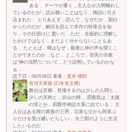
ある． テーマが重く，主人公が人間離れし
ているのだが，読み難いことはなく，物語に引き
込まれた． とりあえず，読んで，なぜだか，面白
かったのだが，解説を読んで本作の特筆点を知
り，その仕掛けに 驚いた．ただ，全面的に理解し
たわけではなく，まだよく分からないこともあ
る． たとえば，輝はなぜ，最後に神の声を聞くこ
とができたのか，など． ところで，現実の宗教
は”神の沈黙”について，どう説明しているのかな
ぁ．
読了日：09月08日 著者：
貫井 徳郎
有頂天家族 (幻冬舎文庫)
舞台は京都．登場するのは少しの人間と，
少しの天狗と，沢山の狸． 雰囲気は，太陽
の塔とか，四畳半神話大系に似ている． 主
人公はある狸の家族の三男．立派な父から阿呆ぶ
りだけを受け継いだらしい． 矢三郎のように生活
したいものだ．