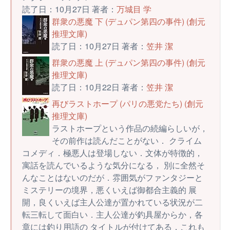
読了日：10月27日 著者：
万城目 学
群衆の悪魔 下 (デュパン第四の事件) (創元
推理文庫)
読了日：10月27日 著者：
笠井 潔
群衆の悪魔 上 (デュパン第四の事件) (創元
推理文庫)
読了日：10月22日 著者：
笠井 潔
再びラストホープ (パリの悪党たち) (創元
推理文庫)
ラストホープという作品の続編らしいが，
その前作は読んだことがない． クライム
コメディ．極悪人は登場しない．文体が特徴的，
寓話を読んでいるような気分になる， 別に全然そ
んなことはないのだが．雰囲気がファンタジーと
ミステリーの境界，悪くいえば御都合主義的 展
開，良くいえば主人公達が置かれている状況が二
転三転して面白い．主人公達が釣具屋からか，各
章には釣り用語の タイトルが付けてある．これも