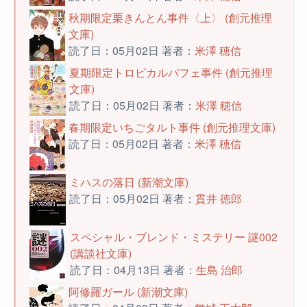
秋期限定栗きんとん事件〈上〉 (創元推理
文庫)
読了日：05月02日 著者：
米澤 穂信
夏期限定トロピカルパフェ事件 (創元推理
文庫)
読了日：05月02日 著者：
米澤 穂信
春期限定いちごタルト事件 (創元推理文庫)
読了日：05月02日 著者：
米澤 穂信
ミハスの落日 (新潮文庫)
読了日：05月02日 著者：
貫井 徳郎
スペシャル・ブレンド・ミステリー 謎002
(講談社文庫)
読了日：04月13日 著者：
生島 治郎
阿修羅ガール (新潮文庫)