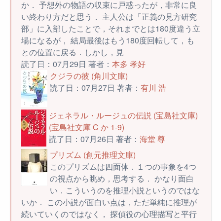
か． 予想外の物語の収束に戸惑ったが，非常に良
い終わり方だと思う． 主人公は「正義の見方研究
部」に入部したことで，それまでとは180度違う立
場になるが， 結局最後はもう180度回転して，も
との位置に戻る．しかし，見
読了日：07月29日 著者：
本多 孝好
クジラの彼 (角川文庫)
読了日：07月27日 著者：
有川 浩
ジェネラル・ルージュの伝説 (宝島社文庫)
(宝島社文庫 C か 1-9)
読了日：07月26日 著者：
海堂 尊
プリズム (創元推理文庫)
このプリズムは四面体．１つの事象を4つ
の視点から眺め，思考する． かなり面白
い．こういうのを推理小説というのではな
いか． この小説が面白い点は，ただ単純に推理が
続いていくのではなく， 探偵役の心理描写と平行