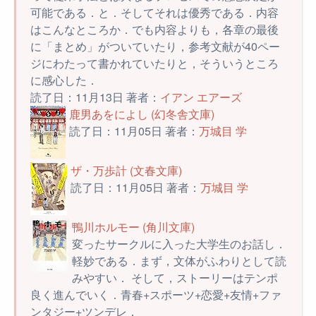
可能である．と．そしてそれは優秀である．内容
はこんなところか．でも内容よりも，各章の最後
に「まとめ」がついていたり，参考文献が40ペー
ジにわたって書かれていたりと，そういうところ
に感心した．
読了日：11月13日 著者：
イアン エアーズ
鹿男あをによし (幻冬舎文庫)
読了日：11月05日 著者：
万城目 学
ザ・万歩計 (文春文庫)
読了日：11月05日 著者：
万城目 学
鴨川ホルモー (角川文庫)
変ったサークルに入った大学生のお話し．
軽妙である．まず，文体がふわりとして読
みやすい． そして，ストーリーはテンポ
良く進んでいく．青春+スポーツ+恋愛+友情+ファ
ンタジー+ツンデレ．