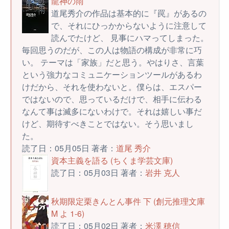
龍神の雨
道尾秀介の作品は基本的に『罠』があるの
で、それにひっかからないように注意して
読んでたけど、 見事にハマってしまった。
毎回思うのだが、この人は物語の構成が非常に巧
い。 テーマは「家族」だと思う。やはりさ、言葉
という強力なコミュニケーションツールがあるわ
けだから、それを使わないと。僕らは、エスパー
ではないので、思っているだけで、相手に伝わる
なんて事は滅多にないわけで。それは嬉しい事だ
けど、期待すべきことではない。そう思いまし
た。
読了日：05月05日 著者：
道尾 秀介
資本主義を語る (ちくま学芸文庫)
読了日：05月03日 著者：
岩井 克人
秋期限定栗きんとん事件 下 (創元推理文庫
M よ 1-6)
読了日：05月02日 著者：
米澤 穂信