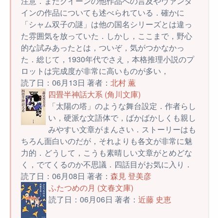
注意．またクイーンの他作品への言及やヴァンダ
インの作品についても述べられている．確かに
「シャム双子の謎」は他の国名シリーズとは違っ
た雰囲気を放っていた．しかし，ここまで，野心
的な試みあったとは，ついぞ，気がつかなかっ
た．総じて，1930年代でさえ，本格推理小説のプ
ロットは完成度が非常に高いものが多い，
読了日：06月13日 著者：
北村 薫
四畳半神話大系 (角川文庫)
「太陽の塔」のような舞台設定．作者らし
い，硬派な文語体で，ばかばかしくも親し
みやすい文章がまんさい．ストーリーはも
ちろん面白いのだが，それよりも各文が非常に魅
力的．どうして，こうも素晴しい文章がとめどな
く，でてくるのか不思議．四話目がお気に入り．
読了日：06月08日 著者：
森見 登美彦
ふたつめの月 (文春文庫)
読了日：06月06日 著者：
近藤 史恵