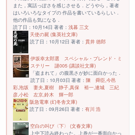
また，寓話っぽさを感じさせる．どうやら，著者
はいろいろなタイプの 作品を書いているらしい．
他の作品も気になる．
読了日：10月14日 著者：
浅暮 三文
天使の屍 (集英社文庫)
読了日：10月12日 著者：
貫井 徳郎
伊坂幸太郎選 スペシャル・ブレンド・ミ
ステリー 謎005 (講談社文庫)
「盗まれて」の腹黒さが妙に面白かった．
読了日：10月03日 著者：
陳 舜臣,今邑
彩,泡坂 妻夫,夏樹 静子,真保 裕一,連城 三紀
彦,小松 左京,鈴木 輝一郎
阪急電車 (幻冬舎文庫)
読了日：09月26日 著者：
有川 浩
空白の叫び〈下〉 (文春文庫)
上中下読み終わった。上巻が一番面白かっ