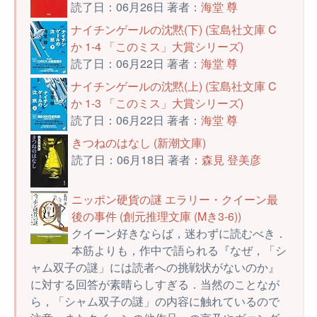
読了日：06月26日 著者：
海堂 尊
ナイチンゲールの沈黙(下) (宝島社文庫 C
か 1-4 「このミス」大賞シリーズ)
読了日：06月22日 著者：
海堂 尊
ナイチンゲールの沈黙(上) (宝島社文庫 C
か 1-3 「このミス」大賞シリーズ)
読了日：06月22日 著者：
海堂 尊
きつねのはなし (新潮文庫)
読了日：06月18日 著者：
森見 登美彦
ニッポン硬貨の謎 エラリー・クイーン最
後の事件 (創元推理文庫 (Mき3-6))
クイーン好きならば，迷わずに読むべき．
本筋よりも，作中で語られる『なぜ，「シ
ャム双子の謎」には読者への挑戦状がないのか』
に対する回答が素晴らしすぎる．当然のことなが
ら，「シャム双子の謎」の内容に触れているので