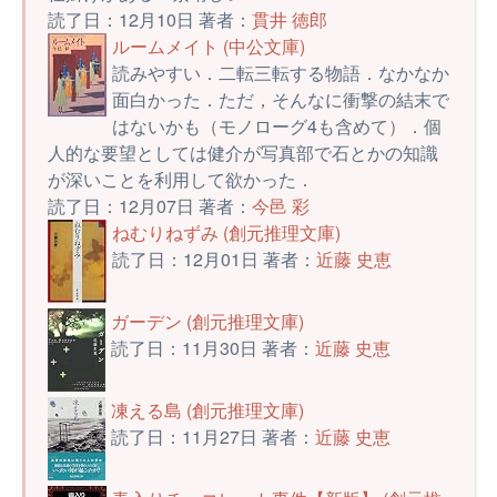
読了日：12月10日 著者：
貫井 徳郎
ルームメイト (中公文庫)
読みやすい．二転三転する物語．なかなか
面白かった．ただ，そんなに衝撃の結末で
はないかも（モノローグ4も含めて）．個
人的な要望としては健介が写真部で石とかの知識
が深いことを利用して欲かった．
読了日：12月07日 著者：
今邑 彩
ねむりねずみ (創元推理文庫)
読了日：12月01日 著者：
近藤 史恵
ガーデン (創元推理文庫)
読了日：11月30日 著者：
近藤 史恵
凍える島 (創元推理文庫)
読了日：11月27日 著者：
近藤 史恵