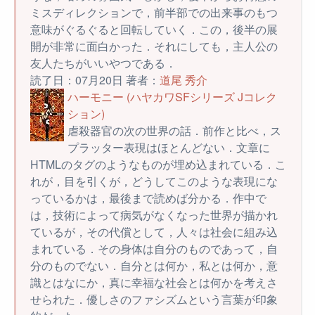
ミスディレクションで，前半部での出来事のもつ
意味がぐるぐると回転していく．この，後半の展
開が非常に面白かった．それにしても，主人公の
友人たちがいいやつである．
読了日：07月20日 著者：
道尾 秀介
ハーモニー (ハヤカワSFシリーズ Jコレク
ション)
虐殺器官の次の世界の話．前作と比べ，ス
プラッター表現はほとんどない．文章に
HTMLのタグのようなものが埋め込まれている．こ
れが，目を引くが，どうしてこのような表現にな
っているかは，最後まで読めば分かる．作中で
は，技術によって病気がなくなった世界が描かれ
ているが，その代償として，人々は社会に組み込
まれている．その身体は自分のものであって，自
分のものでない．自分とは何か，私とは何か，意
識とはなにか，真に幸福な社会とは何かを考えさ
せられた．優しさのファシズムという言葉が印象