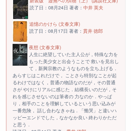
新装版 虚無への供物（上） (講談社文庫)
読了日：08月24日 著者：
中井 英夫
追憶のかけら (文春文庫)
読了日：08月17日 著者：
貫井 徳郎
夜想 (文春文庫)
人生に絶望していた主人公が，特殊な力を
もった美少女と出会うことで 救いを見出し
て，新興宗教のようなものを立ち上げる．
あらすじはこれだけで， ことさら特別なことが起
るわけではなく，普通の物語なのだが，その普通
さが やけにリアルに感じた．結構長いのだが，そ
れを感じさせないのは筆者の 力なのか．やっぱ
り，相手のことを理解しているという思い込みが
一番危険， 話し合わなきゃね．「慟哭」と違いハ
ッピーエンドでした，なかなか良い 終わりかただ
と思う．