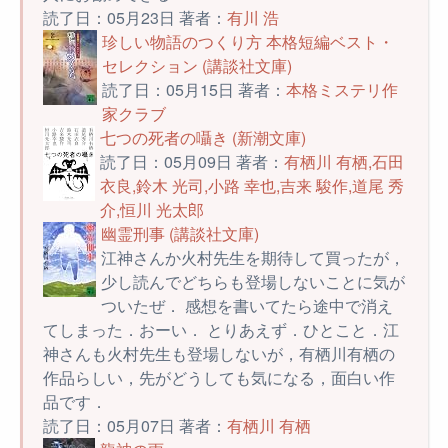
読了日：05月23日 著者：
有川 浩
珍しい物語のつくり方 本格短編ベスト・
セレクション (講談社文庫)
読了日：05月15日 著者：
本格ミステリ作
家クラブ
七つの死者の囁き (新潮文庫)
読了日：05月09日 著者：
有栖川 有栖,石田
衣良,鈴木 光司,小路 幸也,吉来 駿作,道尾 秀
介,恒川 光太郎
幽霊刑事 (講談社文庫)
江神さんか火村先生を期待して買ったが，
少し読んでどちらも登場しないことに気が
ついたぜ． 感想を書いてたら途中で消え
てしまった．おーい． とりあえず．ひとこと．江
神さんも火村先生も登場しないが，有栖川有栖の
作品らしい，先がどうしても気になる，面白い作
品です．
読了日：05月07日 著者：
有栖川 有栖