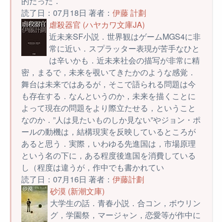
的だった．
読了日：07月18日 著者：
伊藤 計劃
虐殺器官 (ハヤカワ文庫JA)
近未来SF小説．世界観はゲームMGS4に非
常に近い．スプラッター表現が苦手なひと
は辛いかも．近未来社会の描写が非常に精
密，まるで，未来を覗いてきたかのような感覚．
舞台は未来ではあるが，そこで語られる問題は今
も存在する．なんというのか，未来を描くことに
よって現在の問題をより際立たせる，ということ
なのか．”人は見たいものしか見ない”やジョン・ポ
ールの動機は，結構現実を反映しているところが
あると思う．実際，いわゆる先進国は，市場原理
という名の下に，ある程度後進国を消費している
し（程度は違うが，作中でも書かれてい
読了日：07月16日 著者：
伊藤計劃
砂漠 (新潮文庫)
大学生の話．青春小説．合コン，ボウリン
グ，学園祭，マージャン，恋愛等が作中に