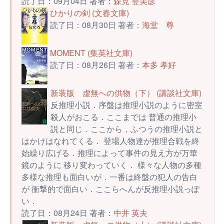
読了日：09月04日 著者：
森見 登美彦
ひかりの剣 (文春文庫)
読了日：08月30日 著者：
海堂 尊
MOMENT (集英社文庫)
読了日：08月26日 著者：
本多 孝好
新装版 虚無への供物（下） (講談社文庫)
反推理小説．序盤は推理小説のように密室
殺人がおこる．ここまでは 普通の推理小
説と同じ．ここから，ふつうの推理小説と
はかけはなれてくる． 登場人物達が推理合戦を終
始繰り広げる．推理によって事件の見え方が万華
鏡のように 移り変わっていく． 様々な人物の多種
多様な推理も面白いが．一番は終盤の犯人の告白
が 衝撃的で面白い．ここらへんが反推理小説っぽ
い．
読了日：08月24日 著者：
中井 英夫