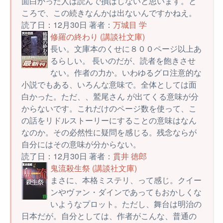
面白かった人は読んで損はしないと思います。と
ころで、この続きなんかは出ないんですかねえ。
読了日：12月30日 著者：
万城目 学
修羅の終わり (講談社文庫)
長い。文庫本のくせに８００ページ以上あ
るらしい。 長いのだが、読者を飽きさせ
ない。作者の力か。いわゆるグロ注意的な
小説でもある、いろんな意味で。全体としては面
白かった。ただ、、鷲尾さん が出てくる意味が分
からないです。これだけのページ数を使って、こ
の話をリドルストーリーにすることの意味はなん
なのか。その必然性に疑問を感じる。残念ならが
自分にはその意味が分からない。
読了日：12月30日 著者：
貫井 徳郎
鬼流殺生祭 (講談社文庫)
まさに、本格ミステリ、って感じ。クイー
ンやヴァン・ダインであってもおかしくな
いようなプロット。ただし、舞台は明治の
日本だが。自分としては、作者がこんな、普通の