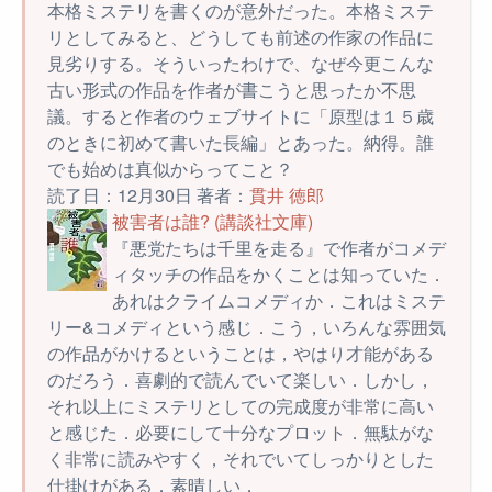
本格ミステリを書くのが意外だった。本格ミステ
リとしてみると、どうしても前述の作家の作品に
見劣りする。そういったわけで、なぜ今更こんな
古い形式の作品を作者が書こうと思ったか不思
議。すると作者のウェブサイトに「原型は１５歳
のときに初めて書いた長編」とあった。納得。誰
でも始めは真似からってこと？
読了日：12月30日 著者：
貫井 徳郎
被害者は誰? (講談社文庫)
『悪党たちは千里を走る』で作者がコメデ
ィタッチの作品をかくことは知っていた．
あれはクライムコメディか．これはミステ
リー&コメディという感じ．こう，いろんな雰囲気
の作品がかけるということは，やはり才能がある
のだろう．喜劇的で読んでいて楽しい．しかし，
それ以上にミステリとしての完成度が非常に高い
と感じた．必要にして十分なプロット．無駄がな
く非常に読みやすく，それでいてしっかりとした
仕掛けがある．素晴しい．