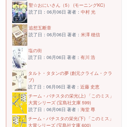
聖☆おにいさん（5） (モーニングKC)
読了日：06月06日 著者：
中村 光
追想五断章
読了日：06月06日 著者：
米澤 穂信
塩の街
読了日：06月06日 著者：
有川 浩
タルト・タタンの夢 (創元クライム・クラ
ブ)
読了日：06月06日 著者：
近藤 史恵
チーム・バチスタの栄光(上) 「このミス」
大賞シリーズ (宝島社文庫 599)
読了日：06月06日 著者：
海堂 尊
チーム・バチスタの栄光(下) 「このミス」
大賞シリーズ (宝島社文庫 600)