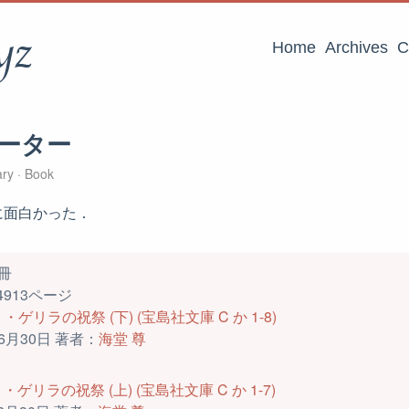
yz
Home
Archives
C
ーター
ary
Book
に面白かった．
冊
913ページ
ゲリラの祝祭 (下) (宝島社文庫 C か 1-8)
6月30日 著者：
海堂 尊
ゲリラの祝祭 (上) (宝島社文庫 C か 1-7)