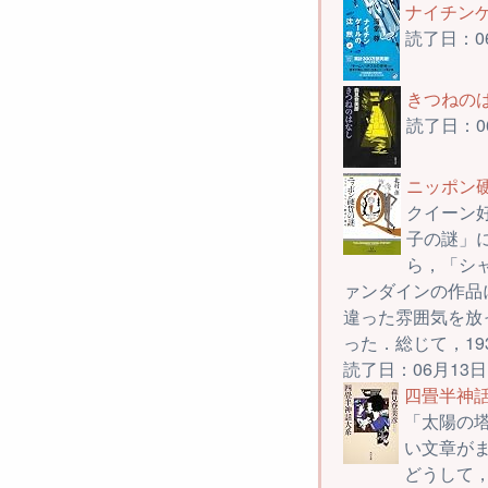
ナイチンゲ
読了日：0
きつねのは
読了日：0
ニッポン硬
クイーン
子の謎」
ら，「シ
ァンダインの作品
違った雰囲気を放
った．総じて，1
読了日：06月13日
四畳半神話
「太陽の
い文章が
どうして