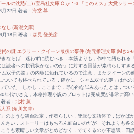
ールの沈黙(上) (宝島社文庫 C か 1-3 「このミス」大賞シリー
6月22日 著者：
海堂 尊
なし (新潮文庫)
6月18日 著者：
森見 登美彦
貨の謎 エラリー・クイーン最後の事件 (創元推理文庫 (Mき3-6)
好きならば，迷わずに読むべき．本筋よりも，作中で語られる
には読者への挑戦状がないのか』に対する回答が素晴らしすぎ
ャム双子の謎」の内容に触れているので注意．またクイーンの
についても述べられている．確かに「シャム双子の謎」は他の
っていた．しかし，ここまで，野心的な試みあったとは，つい
930年代でさえ，本格推理小説のプロットは完成度が非常に高
 著者：
北村 薫
大系 (角川文庫)
塔」のような舞台設定．作者らしい，硬派な文語体で，ばかば
まんさい．ストーリーはもちろん面白いのだが，それよりも各
，こうも素晴しい文章がとめどなく，でてくるのか不思議．四