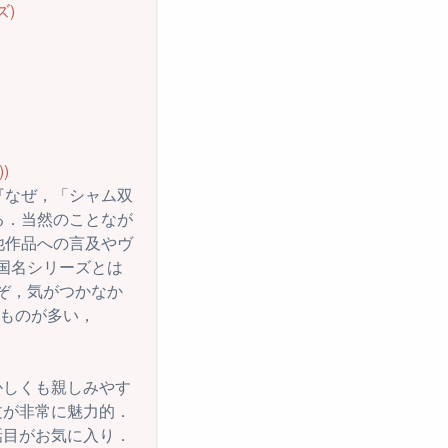
ズ)
)
『なぜ，「シャム双
る．当然のことなが
他作品への言及やヴ
国名シリーズとは
ぞ，気がつかなか
いものが多い，
かしくも親しみやす
文が非常に魅力的．
話目がお気に入り．