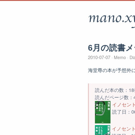
mano.x
6月の読書メ
2010-07-07
Memo
Di
海堂尊の本が予想外
読んだ本の数：18
読んだページ数：4
イノセント・
読了日：0
イノセント・