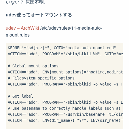
いない？ 原因不明。
udev使ってオートマウントする
udev – ArchWiki
/etc/udev/rules/11-media-auto-
mount.rules
KERNEL!="sd[b-z]*", GOTO="media_auto_mount_end"

ACTION=="add", PROGRAM!="/sbin/blkid %N", GOTO="media
# Global mount options

ACTION=="add", ENV{mount_options}="noatime,nodiratime
# Filesystem specific options

ACTION=="add", PROGRAM=="/sbin/blkid -o value -s TYP
# Get label

ACTION=="add", PROGRAM=="/sbin/blkid -o value -s LABE
# use basename to correctly handle labels such as ../
ACTION=="add", PROGRAM=="/usr/bin/basename '%E{dir_na
ACTION=="add", ENV{dir_name}!="?*", ENV{dir_name}="us