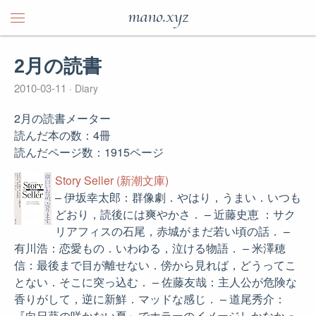
mano.xyz
2月の読書
2010-03-11
Diary
2月の読書メーター
読んだ本の数：4冊
読んだページ数：1915ページ
Story Seller (新潮文庫)
– 伊坂幸太郎：群像劇．やはり，うまい．いつも
どおり，読後には爽やかさ． – 近藤史恵 ：サク
リアフィスの石尾，赤城がまだ若い頃の話． –
有川浩：恋愛もの．いわゆる，泣ける物語． – 米澤穂
信：最後まで目が離せない．傍から見れば，どうってこ
とない．そこに突っ込む． – 佐藤友哉：主人公が危険な
香りがして，逆に新鮮．マッドな感じ． – 道尾秀介：
『向日葵の咲かない夏』でホラーのイメージしかなかっ