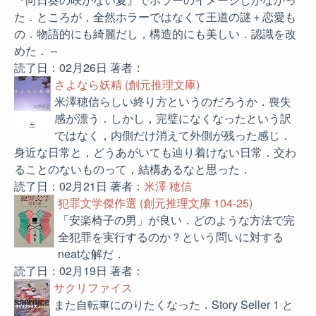
た．ところが，全然ホラーではなくて王道の謎＋恋愛も
の．物語的にも綺麗だし，構造的にも美しい．認識を改
めた． –
読了日：02月26日 著者：
さよなら妖精 (創元推理文庫)
米澤穂信らしい終り方というのだろうか．喪失
感が漂う．しかし，完璧になくなったという訳
ではなく，内側だけ消えて外側が残った感じ．
身近な日常と，どうあがいても辿り着けない日常．交わ
ることのないものって，結構あるなと思った．
読了日：02月21日 著者：
米澤 穂信
犯罪文学傑作選 (創元推理文庫 104-25)
「安楽椅子の男」が良い．どのような方法で完
全犯罪を実行するのか？という問いに対する
neatな解だ．
読了日：02月19日 著者：
サクリファイス
また自転車にのりたくなった．Story Seller 1 と