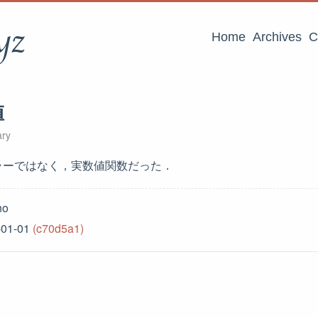
yz
Home
Archives
C
値
ary
ラーではなく，実数値関数だった．
no
-01-01
(c70d5a1)