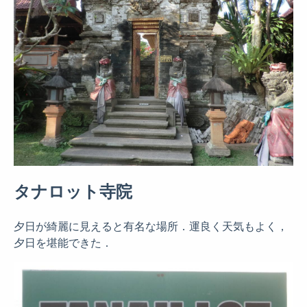
タナロット寺院
夕日が綺麗に見えると有名な場所．運良く天気もよく，
夕日を堪能できた．