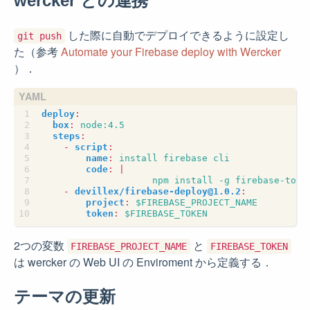
wercker との連携
した際に自動でデプロイできるように設定し
git push
た（参考
Automate your Firebase deploy with Wercker
）．
deploy
:
box
:
node:4.5
steps
:
- 
script
:
name
:
install firebase cli
code
:
|
npm install -g firebase-tool
- 
devillex/
firebase-deploy@1.0.2
:
project
:
$FIREBASE_PROJECT_NAME
token
:
$FIREBASE_TOKEN
2つの変数
と
FIREBASE_PROJECT_NAME
FIREBASE_TOKEN
は wercker の Web UI の Enviroment から定義する．
テーマの更新