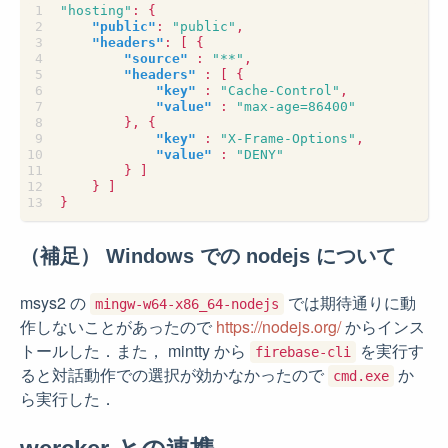
"hosting"
:
{
"public"
:
"public"
,
"headers"
:
[
{
"source"
:
"**"
,
"headers"
:
[
{
"key"
:
"Cache-Control"
,
"value"
:
"max-age=86400"
},
{
"key"
:
"X-Frame-Options"
,
"value"
:
"DENY"
}
]
}
]
}
（補足） Windows での nodejs について
msys2 の
では期待通りに動
mingw-w64-x86_64-nodejs
作しないことがあったので
https://nodejs.org/
からインス
トールした．また， mintty から
を実行す
firebase-cli
ると対話動作での選択が効かなかったので
か
cmd.exe
ら実行した．