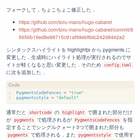
フォークして，ちょこちょこ修正した．
https://github.com/toru-mano/hugo-cabaret
https://github.com/toru-mano/hugo-cabaret/commit/8
5656b19ed8e88715c91af99ebf6dc242d8442a2
シンタックスハイライトを highlightjs から pygments に
変更した．生成時にハイライト処理が実行されるのでサ
イトが軽くなると思い変更した．そのため
config.toml
に次を追加した．
PygmentsCodeFences
=
"true"
pygmentsstyle
=
"default"
通常だと
の
で囲まれた部分だけ
shortcode
highlight
が
で処理されるが
を指
pygments
PygmentsCodeFences
定することでシングルクォート3つで囲まれた部分も
で処理される．また
で使用す
pygments
pygmentsstyle