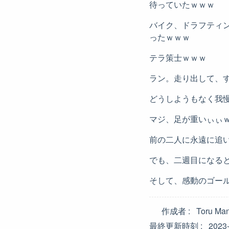
待っていたｗｗｗ
バイク、ドラフティ
ったｗｗｗ
テラ策士ｗｗｗ
ラン。走り出して、
どうしようもなく我
マジ、足が重いぃぃ
前の二人に永遠に追
でも、二週目になる
そして、感動のゴー
作成者
Toru Ma
最終更新時刻
2023