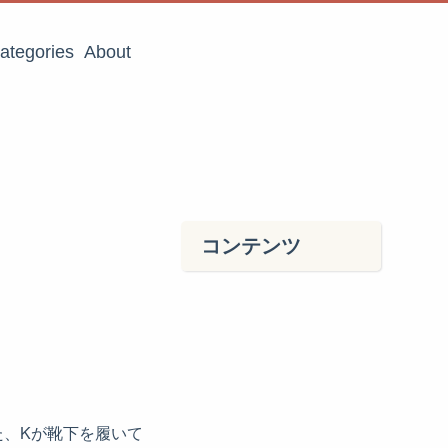
ategories
About
コンテンツ
、Kが靴下を履いて