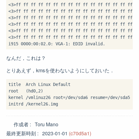
<3>ff ff ff ff ff ff ff ff ff ff ff ff ff ff ff ff  .
<3>ff ff ff ff ff ff ff ff ff ff ff ff ff ff ff ff  .
<3>ff ff ff ff ff ff ff ff ff ff ff ff ff ff ff ff  .
<3>ff ff ff ff ff ff ff ff ff ff ff ff ff ff ff ff  .
<3>ff ff ff ff ff ff ff ff ff ff ff ff ff ff ff ff  .
<3>ff ff ff ff ff ff ff ff ff ff ff ff ff ff ff ff  .
なんだ，これは？
とりあえず，kmsを使わないようにしておいた．
title  Arch Linux Default

root   (hd0,2)

kernel /vmlinuz26 root=/dev/sda6 resume=/dev/sda5 ro 
作成者
Toru Mano
最終更新時刻
2023-01-01
(c70d5a1)