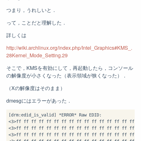
つまり，うれしいと．
って，ことだと理解した．
詳しくは
http://wiki.archlinux.org/index.php/Intel_Graphics#KMS_.
28Kernel_Mode_Setting.29
そこで，KMSを有効にして，再起動したら，コンソール
の解像度が小さくなった（表示領域が狭くなった）．
（Xの解像度はそのまま）
dmesgにはエラーがあった．
[drm:edid_is_valid] *ERROR* Raw EDID:

<3>ff ff ff ff ff ff ff ff ff ff ff ff ff ff ff ff  .
<3>ff ff ff ff ff ff ff ff ff ff ff ff ff ff ff ff  .
<3>ff ff ff ff ff ff ff ff ff ff ff ff ff ff ff ff  .