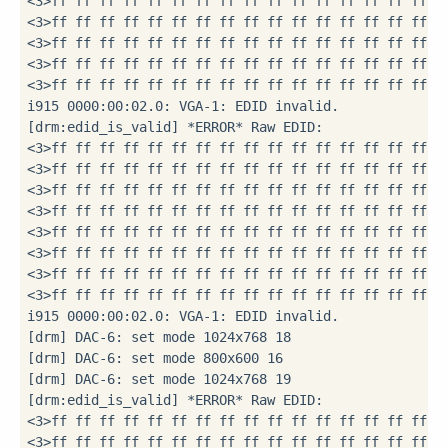
<3>ff ff ff ff ff ff ff ff ff ff ff ff ff ff ff ff  .
<3>ff ff ff ff ff ff ff ff ff ff ff ff ff ff ff ff  .
<3>ff ff ff ff ff ff ff ff ff ff ff ff ff ff ff ff  .
<3>ff ff ff ff ff ff ff ff ff ff ff ff ff ff ff ff  .
<3>ff ff ff ff ff ff ff ff ff ff ff ff ff ff ff ff  .
i915 0000:00:02.0: VGA-1: EDID invalid.

[drm:edid_is_valid] *ERROR* Raw EDID:

<3>ff ff ff ff ff ff ff ff ff ff ff ff ff ff ff ff  .
<3>ff ff ff ff ff ff ff ff ff ff ff ff ff ff ff ff  .
<3>ff ff ff ff ff ff ff ff ff ff ff ff ff ff ff ff  .
<3>ff ff ff ff ff ff ff ff ff ff ff ff ff ff ff ff  .
<3>ff ff ff ff ff ff ff ff ff ff ff ff ff ff ff ff  .
<3>ff ff ff ff ff ff ff ff ff ff ff ff ff ff ff ff  .
<3>ff ff ff ff ff ff ff ff ff ff ff ff ff ff ff ff  .
<3>ff ff ff ff ff ff ff ff ff ff ff ff ff ff ff ff  .
i915 0000:00:02.0: VGA-1: EDID invalid.

[drm] DAC-6: set mode 1024x768 18

[drm] DAC-6: set mode 800x600 16

[drm] DAC-6: set mode 1024x768 19

[drm:edid_is_valid] *ERROR* Raw EDID:

<3>ff ff ff ff ff ff ff ff ff ff ff ff ff ff ff ff  .
<3>ff ff ff ff ff ff ff ff ff ff ff ff ff ff ff ff  .