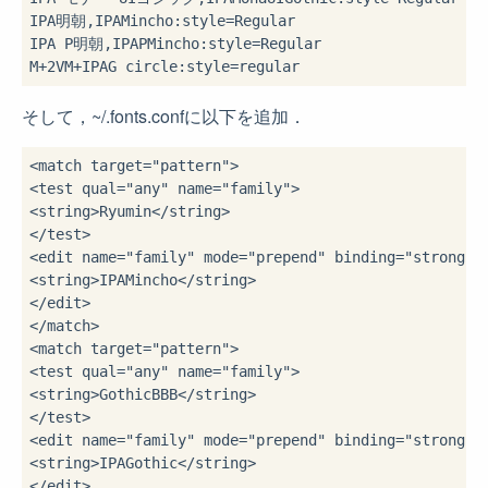
IPA明朝,IPAMincho:style=Regular

IPA P明朝,IPAPMincho:style=Regular

そして，~/.fonts.confに以下を追加．
<match 
target
=
"pattern"
>
<test 
qual
=
"any"
name
=
"family"
>
<string>
Ryumin
</string>
</test>
<edit 
name
=
"family"
mode
=
"prepend"
binding
=
"strong"
>
<string>
IPAMincho
</string>
</edit>
</match>
<match 
target
=
"pattern"
>
<test 
qual
=
"any"
name
=
"family"
>
<string>
GothicBBB
</string>
</test>
<edit 
name
=
"family"
mode
=
"prepend"
binding
=
"strong"
>
<string>
IPAGothic
</string>
</edit>