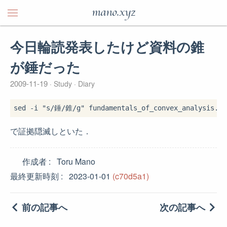
mano.xyz
今日輪読発表したけど資料の錐
が錘だった
2009-11-19
Study
Diary
sed
-i
"
s/
錘
/
錐
/g
"
で証拠隠滅しといた．
作成者
Toru Mano
最終更新時刻
2023-01-01
(c70d5a1)
前の記事へ
次の記事へ