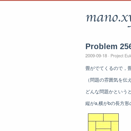
mano.x
Problem 
2009-09-18
Project Eu
畳がでてくるので，
（問題の雰囲気を伝
どんな問題かという
縦がa,横がbの長方形