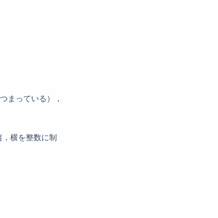
あつまっている），
（縦，横を整数に制