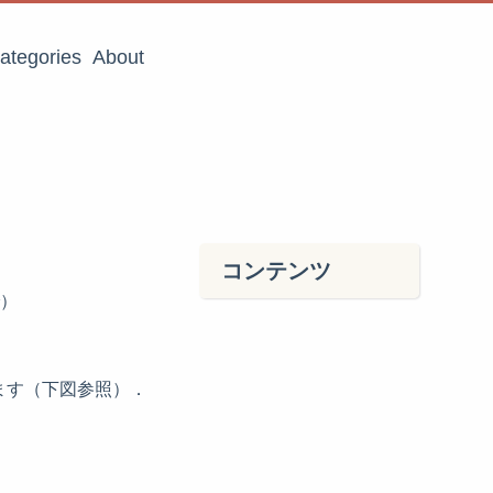
ategories
About
コンテンツ
）
えます（下図参照）．