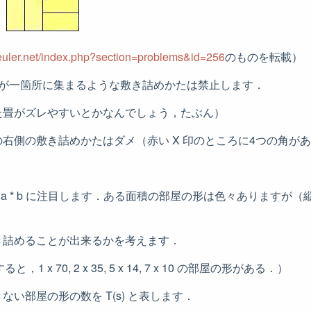
cteuler.net/index.php?section=problems&id=256
のものを転載）
角が一箇所に集まるような敷き詰めかたは禁止します．
た畳がズレやすいとかなんでしょう，たぶん）
右側の敷き詰めかたはダメ（赤い X 印のところに4つの角が
= a * b に注目します．ある面積の部屋の形は色々ありますが
き詰めることが出来るかを考えます．
と，1 x 70, 2 x 35, 5 x 14, 7 x 10 の部屋の形がある．）
い部屋の形の数を T(s) と表します．