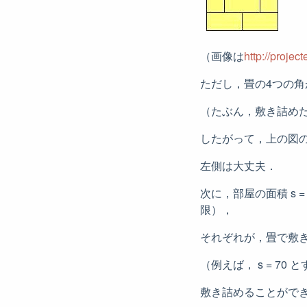
（画像は
http://proje
ただし，畳の4つの
（たぶん，敷き詰め
したがって，上の図の
左側は大丈夫．
次に，部屋の面積 s 
限），
それぞれが，畳で敷
（例えば， s = 70 とする
敷き詰めることができな