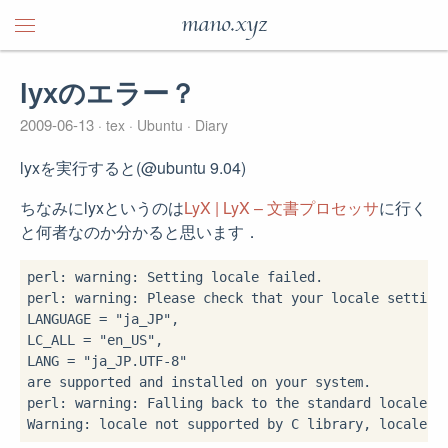
mano.xyz
lyxのエラー？
2009-06-13
tex
Ubuntu
Diary
lyxを実行すると(@ubuntu 9.04)
ちなみにlyxというのは
LyX | LyX – 文書プロセッサ
に行く
と何者なのか分かると思います．
perl: warning: Setting locale failed.

perl: warning: Please check that your locale settings
LANGUAGE = "ja_JP",

LC_ALL = "en_US",

LANG = "ja_JP.UTF-8"

are supported and installed on your system.

perl: warning: Falling back to the standard locale ("