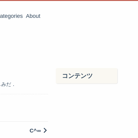
ategories
About
コンテンツ
しみだ．
C^∞