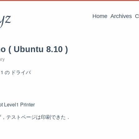
yz
Home
Archives
C
o ( Ubuntu 8.10 )
ary
C411 の ドライバ
 Level1 Printer
ず，テストページは印刷できた．