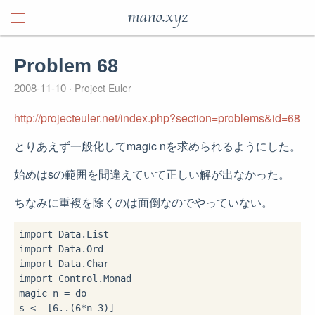
mano.xyz
Problem 68
2008-11-10
Project Euler
http://projecteuler.net/index.php?section=problems&id=68
とりあえず一般化してmagic nを求められるようにした。
始めはsの範囲を間違えていて正しい解が出なかった。
ちなみに重複を除くのは面倒なのでやっていない。
import
import
import
import
 Control.Monad

magic n 
=
do
s 
<-
 [
6
..
(
6
*
n
-
3
)]
