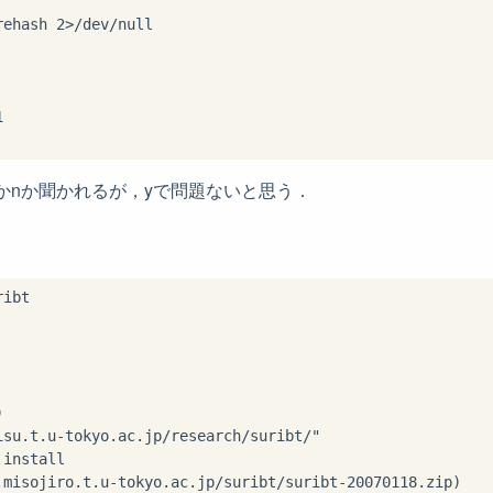
ehash 2>/dev/null



 するとyかnか聞かれるが，yで問題ないと思う．
ibt



isu.t.u-tokyo.ac.jp/research/suribt/"

install

.misojiro.t.u-tokyo.ac.jp/suribt/suribt-20070118.zip)
