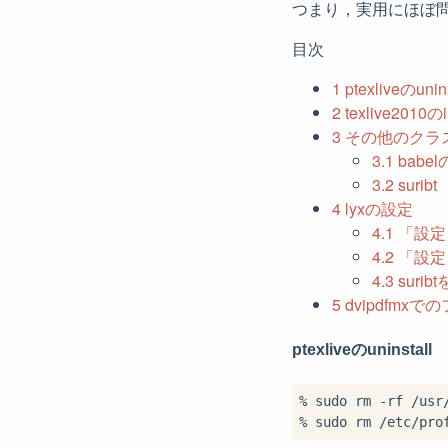
つまり，実用にほぼ問題
目次
1
ptexliveのunins
2
texlive2010のin
3
その他のクラスフ
3.1
babelの
3.2
suribt
4
lyxの設定
4.1
「設定」
4.2
「設定」
4.3
surib
5
dvipdfmx
ptexliveのuninstall
% sudo rm -rf /usr/