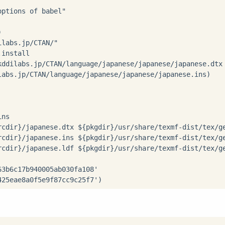
ptions of babel"



labs.jp/CTAN/"

install

kddilabs.jp/CTAN/language/japanese/japanese/japanese.dtx

labs.jp/CTAN/language/japanese/japanese/japanese.ins)

ns

rcdir}/japanese.dtx ${pkgdir}/usr/share/texmf-dist/tex/ge
rcdir}/japanese.ins ${pkgdir}/usr/share/texmf-dist/tex/ge
rcdir}/japanese.ldf ${pkgdir}/usr/share/texmf-dist/tex/ge
3b6c17b940005ab030fa108'
