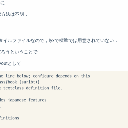
iに．
示方法は不明．
なスタイルファイルなので，lyxで標準では用意されていない．
kだろうということで
.layoutとして
he line below; configure depends on this

ss{book (suribt)}

 textclass definition file.

es japanese features 



initions
