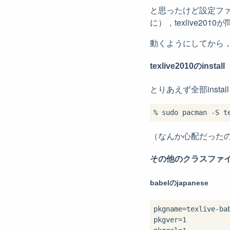
と思ったけど設定ファ
に），texlive2010
動くようにしてから
texlive2010のinstall
とりあえず全部instal
（なんか心配だったので，一
その他のクラスファイルな
babelのjapanese
pkgname=texlive-bab
pkgver=1
