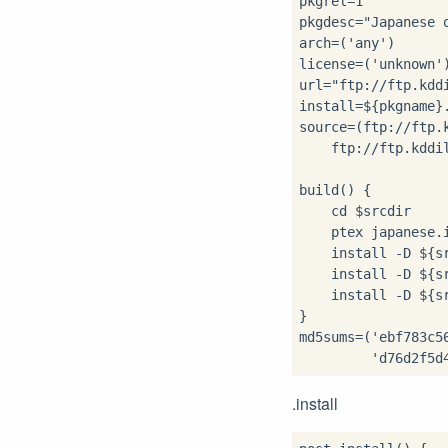
pkgrel=1

pkgdesc="Japanese o
arch=('any')

license=('unknown')
url="ftp://ftp.kddi
install=${pkgname}.
source=(ftp://ftp.
    ftp://ftp.kddi
build() {

    cd $srcdir

    ptex japanese.i
    install -D ${s
    install -D ${s
    install -D ${s
}

md5sums=('ebf783c56
.install