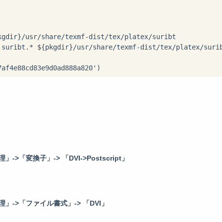
kgdir}/usr/share/texmf-dist/tex/platex/suribt

 suribt.* ${pkgdir}/usr/share/texmf-dist/tex/platex/surib
>「変換子」-> 「DVI->Postscript」
」->「ファイル書式」-> 「DVI」