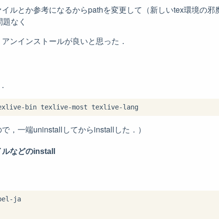
イルとか参考になるからpathを変更して（新しいtex環境の
が問題なく
，アンインストールが良いと思った．
l．
端uninstallしてからinstallした．）
どのinstall
el-ja
