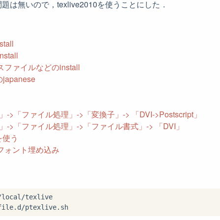
は無いので，texlive2010を使うことにした．
tall
stall
ァイルなどのinstall
japanese
->「ファイル処理」->「変換子」-> 「DVI->Postscript」
->「ファイル処理」->「ファイル書式」-> 「DVI」
tを使う
でのフォント埋め込み
local/texlive
