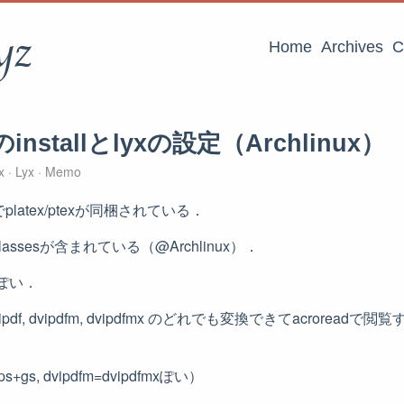
yz
Home
Archives
C
10のinstallとlyxの設定（Archlinux）
ux
Lyx
Memo
準でplatex/ptexが同梱されている．
はjsclassesが含まれている（@Archlinux）．
っぽい．
vipdf, dvipdfm, dvipdfmx のどれでも変換できてacrorea
s+gs, dvipdfm=dvipdfmxぽい）