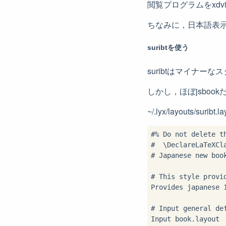
閲覧プログラムをxdv
ちなみに，日本語表
suribtを使う
suribtはマイナー
しかし，ほぼjsboo
~/.lyx/layouts/suribt
#% Do not delete t
#  \DeclareLaTeXCla
# Japanese new book
# This style provid
Provides japanese 1
# Input general def