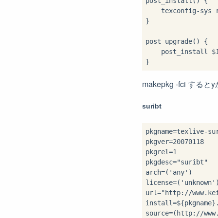
post_install() {

    texconfig-sys r
}

post_upgrade() {

    post_install $1
makepkg -fci
suribt
pkgname=texlive-sur
pkgver=20070118

pkgrel=1

pkgdesc="suribt"

arch=('any')

license=('unknown')
url="http://www.ke
install=${pkgname}.
source=(http://www