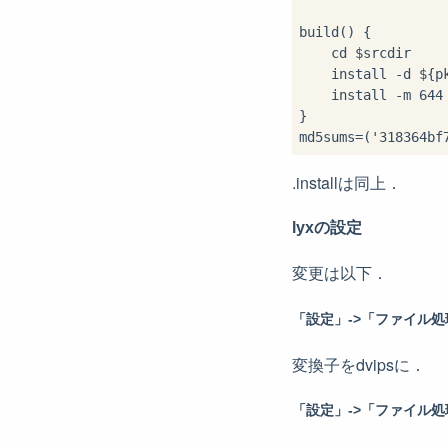
build() {

    cd $srcdir

    install -d ${p
    install -m 644
}

.installは同上．
lyxの設定
変更は以下．
「設定」->「ファイル処理」-
変換子をdvipsに．
「設定」->「ファイル処理