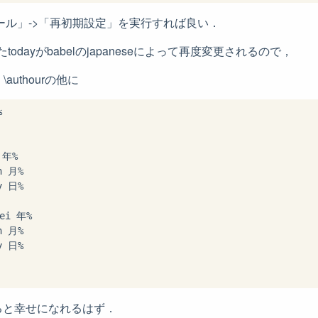
ツール」->「再初期設定」を実行すれば良い．
たtodayがbabelのjapaneseによって再度変更されるので，
\authourの他に


 年%

h 月%

y 日%

ei 年%

h 月%

y 日%

ると幸せになれるはず．