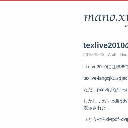
mano.x
texlive20
2010-10-13
Arch
Lin
texlive2010には標
texlive-langcjkに
ただ，pxdviはない
しかし，dvi->pdfはd
表示された．
（どうやらdvipdf=dvip