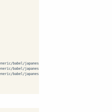
neric/babel/japanese.dtx

neric/babel/japanese.ins

neric/babel/japanese.ldf
