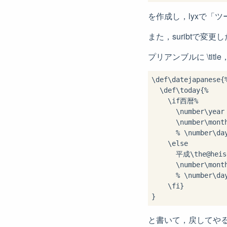
を作成し，lyxで「
また，suribtで変更し
プリアンブルに \title，
\def\datejapanese{%
  \def\today{%

    \if西暦%

      \number\year
      \number\mont
      % \number\da
    \else

      平成\the@heis
      \number\mont
      % \number\da
    \fi}

と書いて，戻してや