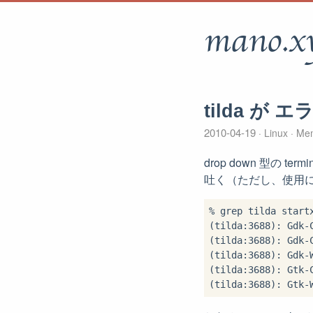
mano.x
tilda が
2010-04-19
Linux
Me
drop down 型の t
吐く（ただし、使用
% grep tilda startx
(tilda:3688): Gdk-
(tilda:3688): Gdk-
(tilda:3688): Gdk-
(tilda:3688): Gtk-