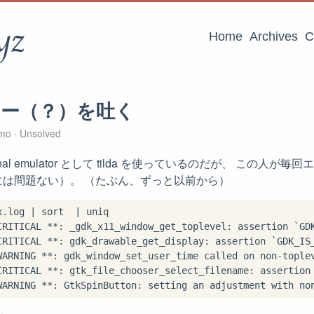
yz
Home
Archives
C
 エラー（？）を吐く
mo
Unsolved
erminal emulator として tilda を使っているのだが、 この
には問題ない）。 （たぶん、ずっと以前から）
.log | sort  | uniq

CRITICAL **: _gdk_x11_window_get_toplevel: assertion `GDK
CRITICAL **: gdk_drawable_get_display: assertion `GDK_IS_
WARNING **: gdk_window_set_user_time called on non-toplev
CRITICAL **: gtk_file_chooser_select_filename: assertion 