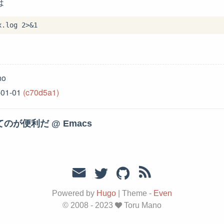
は
no
-01-01
(c70d5a1)
p ってのが便利だ @ Emacs
Powered by
Hugo
|
Theme -
Even
© 2008 - 2023
Toru Mano