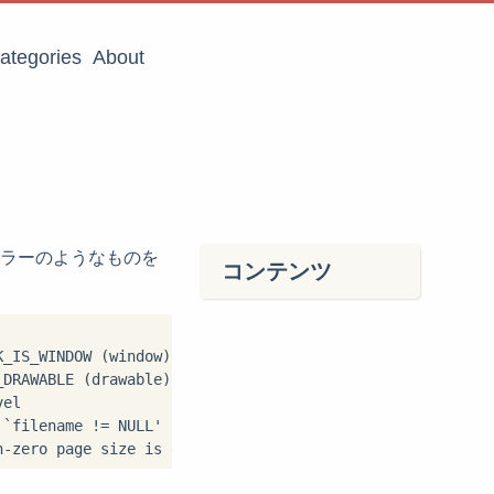
ategories
About
人が毎回エラーのようなものを
コンテンツ
_IS_WINDOW (window)' failed

DRAWABLE (drawable)' failed

el

`filename != NULL' failed
