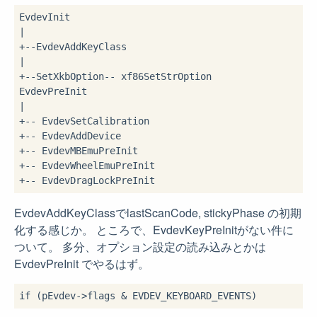
EvdevInit

|

+--EvdevAddKeyClass

|

+--SetXkbOption-- xf86SetStrOption

EvdevPreInit

|

+-- EvdevSetCalibration

+-- EvdevAddDevice

+-- EvdevMBEmuPreInit

+-- EvdevWheelEmuPreInit

EvdevAddKeyClassでlastScanCode, stickyPhase の初期
化する感じか。 ところで、EvdevKeyPreInitがない件に
ついて。 多分、オプション設定の読み込みとかは
EvdevPreInit でやるはず。