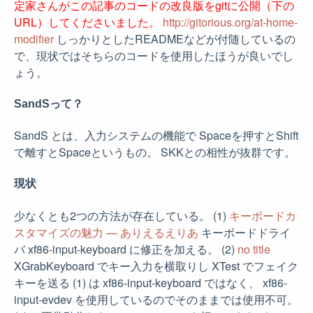
定家さんがこの記事のコードの改良版をgitに公開（下の
URL）してくださいました。
http://gitorious.org/at-home-
modifier
しっかりとしたREADMEなどが付随しているの
で、現状ではそちらのコードを使用したほうが良いでし
ょう。
SandSって？
SandS とは、入力システムの機能で Spaceを押すとShift
で離すとSpaceというもの。 SKKとの相性が抜群です。
現状
少なくとも2つの方法が存在している。 (1)
キーボードカ
スタマイズの魅力 — ありえるえりあ
キーボードドライ
バ xf86-input-keyboard に修正を加える。 (2)
no title
XGrabKeyboard でキー入力を横取りし XTest でフェイク
キーを送る (1) は xf86-input-keyboard ではなく、 xf86-
input-evdev を使用しているのでそのままでは使用不可。