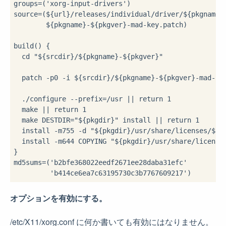
groups=('xorg-input-drivers')

source=(${url}/releases/individual/driver/${pkgname}-
	${pkgname}-${pkgver}-mad-key.patch)

build() {

  cd "${srcdir}/${pkgname}-${pkgver}"

  patch -p0 -i ${srcdir}/${pkgname}-${pkgver}-mad-key
  ./configure --prefix=/usr || return 1

  make || return 1

  make DESTDIR="${pkgdir}" install || return 1

  install -m755 -d "${pkgdir}/usr/share/licenses/${pk
  install -m644 COPYING "${pkgdir}/usr/share/licenses
}

md5sums=('b2bfe368022eedf2671ee28daba31efc'

オプションを有効にする。
/etc/X11/xorg.conf に何か書いても有効にはなりません。