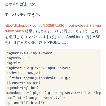
とかすればよいか。
で、パッチができた。
http://dl.dropbox.com/u/662567/xf86-input-evdev-2.3.2-ma
d-key.patch
結果、ほとんど、(1)と同じ。 あとは、これ
を適用してコンパイルすればよい。 ArchLinux では ABS
を利用するのが楽。以下 PKGBUILD。
pkgname=xf86-input-evdev

pkgver=2.3.2

pkgrel=1

pkgdesc="X.org evdev input driver"

arch=(i686 x86_64)

url="http://xorg.freedesktop.org/"

license=('custom')

depends=('glibc')

makedepends=('pkgconfig' 'xorg-server>=1.7.0' 'inputp
conflicts=('xorg-server<1.7.0')

options=('!libtool')
