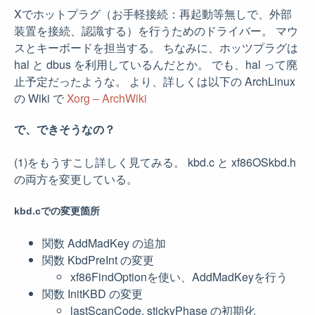
Xでホットプラグ（お手軽接続：再起動等無しで、外部
装置を接続、認識する）を行うためのドライバー。 マウ
スとキーボードを担当する。 ちなみに、ホッツプラグは
hal と dbus を利用しているんだとか。 でも、hal って廃
止予定だったような。 より、詳しくは以下の ArchLinux
の Wiki で
Xorg – ArchWiki
で、できそうなの？
(1)をもうすこし詳しく見てみる。 kbd.c と xf86OSkbd.h
の両方を変更している。
kbd.cでの変更箇所
関数 AddMadKey の追加
関数 KbdPreInt の変更
xf86FindOptionを使い、AddMadKeyを行う
関数 InitKBD の変更
lastScanCode, stickyPhase の初期化