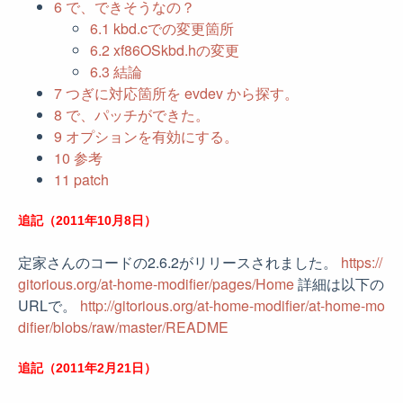
6
で、できそうなの？
6.1
kbd.cでの変更箇所
6.2
xf86OSkbd.hの変更
6.3
結論
7
つぎに対応箇所を evdev から探す。
8
で、パッチができた。
9
オプションを有効にする。
10
参考
11
patch
追記（2011年10月8日）
定家さんのコードの2.6.2がリリースされました。
https://
gitorious.org/at-home-modifier/pages/Home
詳細は以下の
URLで。
http://gitorious.org/at-home-modifier/at-home-mo
difier/blobs/raw/master/README
追記（2011年2月21日）