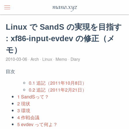
mano.xyz
Linux で SandS の実現を目指す
: xf86-input-evdev の修正（メ
モ）
2010-03-06
Arch
Linux
Memo
Diary
目次
0.1
追記（2011年10月8日）
0.2
追記（2011年2月21日）
1
SandSって？
2
現状
3
環境
4
作戦会議
5
evdev って何よ？