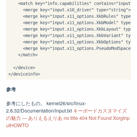
    <match key="info.capabilities" contains="input.ke
      <merge key="input.x10_driver" type="string">evd
      <merge key="input.x11_options.XkbRules" type="s
      <merge key="input.x11_options.XkbModel" type="s
      <merge key="input.x11_options.XkbLayout" type="
      <merge key="input.x11_options.XkbVariant" type=
      <merge key="input.x11_options.XkbOptions" type=
      <merge key="input.x11_options.PseudoModSpace" t
    </match> 

  </device>

参考
参考にしたもの。 kernel26/src/linux-
2.6.32/Documentation/input.txt
キーボードカスタマイズ
の魅力 — ありえるえりあ
no title
404 Not Found
XorgInp
utHOWTO