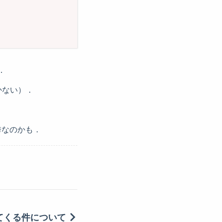
．
かない）．
優秀なのかも．
てくる件について