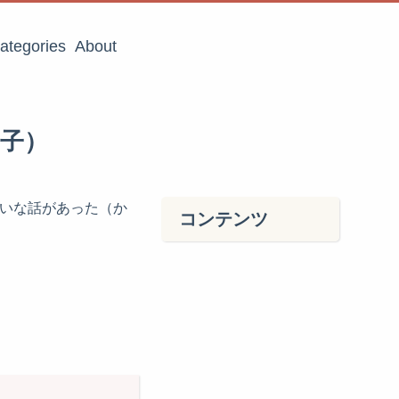
ategories
About
い子）
みたいな話があった（か
コンテンツ