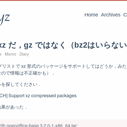
yz
Home
Archives
C
xz だ，gz ではなく（bz2はいらな
ux
Memo
Diary
ーリングリストで xz 形式のパッケージをサポートしてはどうか，
なので情報は不正確かも）．
ルを探してください．
ATCH] Support xz compressed packages
結果があった．
ith openoffice-base 3.2.0-1-x86_64.tar: