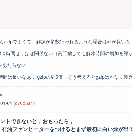
らgzipでよくて，解凍が多数行われるような場合はxzが良いと
解凍時間は，ほぼ関係ない（高圧縮しても解凍時間の増加を導
がみあたらない
圧縮時間は長いなぁ． gzipの約5倍．そう考えるとgzipはかなり
no
-01-01
(c70d5a1)
ウントできないと，おもったら，
石油ファンヒーターをつけるとまず最初に白い煙が出