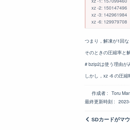
xz -1: 157099460
xz -2: 150147496
xz -3: 142961984
xz -6: 129979708
つまり，解凍が1回な
そのときの圧縮率と
# bzip2は使う理由
しかし，xz -6 の
作成者
Toru Ma
最終更新時刻
2023
SDカードがマ