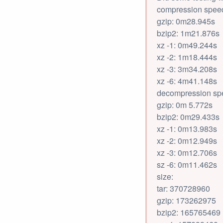
compression spee
gzip: 0m28.945s
bzip2: 1m21.876s
xz -1: 0m49.244s
xz -2: 1m18.444s
xz -3: 3m34.208s
xz -6: 4m41.148s
decompression sp
gzip: 0m 5.772s
bzip2: 0m29.433s
xz -1: 0m13.983s
xz -2: 0m12.949s
xz -3: 0m12.706s
sz -6: 0m11.462s
size:
tar: 370728960
gzip: 173262975
bzip2: 165765469