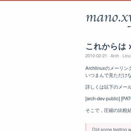
mano.x
これからは 
2010-02-21
Arch
Lin
Archlinuxのメ
いつまんで見ただけ
詳しくは以下のメー
[arch-dev-public] [P
そこで，圧縮の比較
Did some testing w