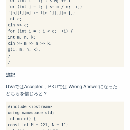
for
 (
int
 l = 
1
for
 (
int
 j = l; j <= m / n; ++j)

f[n][l][m] += f[n-
1
int
 c;

for
 (
int
 i = 
int
 m, n, k;

cin >> m >> n >> k;

g(
1
, m, n, k);

}

追記
UVaではAccepted，PKUでは Wrong Answerになった．
どちらを信じろと？
#include 
<iostream>
using
namespace
int
const
int
 M = 
221
, N = 
11