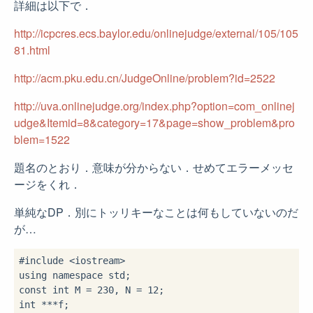
詳細は以下で．
http://icpcres.ecs.baylor.edu/onlinejudge/external/105/105
81.html
http://acm.pku.edu.cn/JudgeOnline/problem?id=2522
http://uva.onlinejudge.org/index.php?option=com_onlinej
udge&Itemid=8&category=17&page=show_problem&pro
blem=1522
題名のとおり．意味が分からない．せめてエラーメッセ
ージをくれ．
単純なDP．別にトッリキーなことは何もしていないのだ
が…
#include 
<iostream>
using
namespace
const
int
 M = 
230
, N = 
12
int