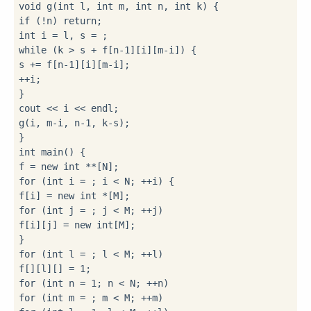
void
 g(
int
 l, 
int
 m, 
int
 n, 
int
if
 (!n) 
return
int
 i = l, s = 
while
 (k > s + f[n-
1
][i][m-i]) {

s += f[n-
1
][i][m-i];

++i;

}

cout << i << endl;

g(i, m-i, n-
1
, k-s);

int
 main() {

f = 
new
int
for
 (
int
 i = 
; i < N; ++i) {

f[i] = 
new
int
for
 (
int
 j = 
; j < M; ++j)

f[i][j] = 
new
int
[M];

for
 (
int
 l = 
; l < M; ++l)

f[
][l][
] = 
1
for
 (
int
 n = 
1
for
 (
int
 m = 