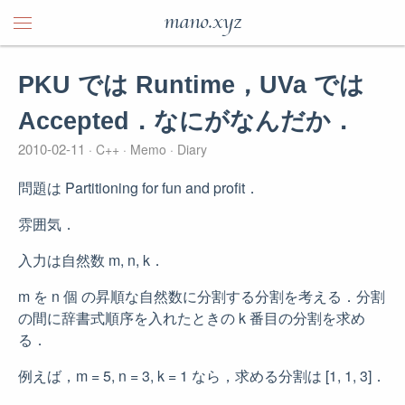
mano.xyz
PKU では Runtime，UVa では
Accepted．なにがなんだか．
2010-02-11
C++
Memo
Diary
問題は Partitioning for fun and profit．
雰囲気．
入力は自然数 m, n, k．
m を n 個 の昇順な自然数に分割する分割を考える．分割
の間に辞書式順序を入れたときの k 番目の分割を求め
る．
例えば，m = 5, n = 3, k = 1 なら，求める分割は [1, 1, 3]．