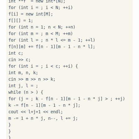
int
 **f  = 
new
int
for
 (
int
 i = 
; i < N; ++i)

f[i] = 
new
int
[M];

f[
][
] = 
1
for
 (
int
 n = 
1
for
 (
int
 m = 
for
 (
int
 l = 
; n * l <= m - 
1
; ++l)

f[n][m] += f[n - 
1
][m - 
1
int
 c;

for
 (
int
 i = 
int
 m, n, k;

int
 j, l = 
while
 (n > 
for
 (j = 
; k - f[n - 
1
][m - 
1
 - n * j] > 
; ++j)

k -= f[n - 
1
][m - 
1
 - n * j];

cout << l+j+
1
 << endl;

m -= 
1
 + n * j, n--, l += j;

}

}
