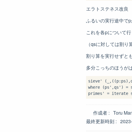
エラトステネス改良
ふるいの実行途中でp
これを各pについて
（qsに対しては割り
割り算を実行せずと
多分こっちのほうが
sieve' (_,((p
:
ps),
where
 (ps',qs') 
=
 
primes' 
=
 iterate 
作成者
Toru Ma
最終更新時刻
2023