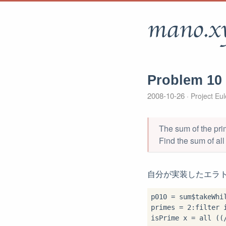
mano.x
Problem 10
2008-10-26
Project Eul
The sum of the pri
Find the sum of all
自分が実装したエラ
p010 
=
 sum
$
takeWhi
primes 
=
2
:
filter 
isPrime x 
=
 all ((