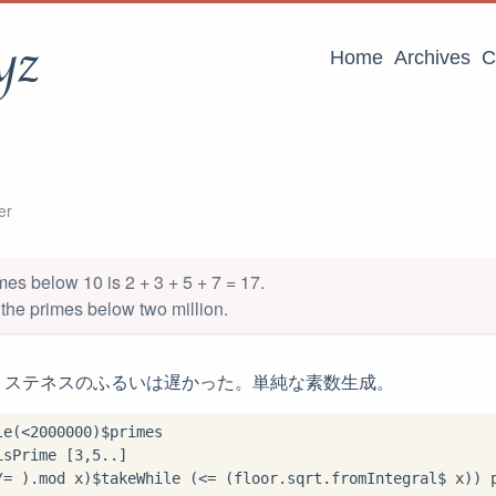
yz
Home
Archives
C
er
mes below 10 is 2 + 3 + 5 + 7 = 17.
 the primes below two million.
トステネスのふるいは遅かった。単純な素数生成。
le(
<
2000000
)
$
primes

isPrime [
3
,
5
..
]

/=
)
.
mod x)
$
takeWhile (
<=
 (floor
.
sqrt
.
fromIntegral
$