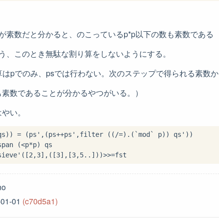
が素数だと分かると、のこっているp*p以下の数も素数である
行う、このとき無駄な割り算をしないようにする。
算はpでのみ、psでは行わない。次のステップで得られる素数か
も素数であることが分かるやつがいる。）
はやい。
qs)) 
=
 (ps',(ps
++
ps',filter ((
/=
)
.
(
`mod`
span (
<
p
*
p) qs

sieve'([
2
,
3
],([
3
],[
3
,
5
..
]))
>>=
no
-01-01
(c70d5a1)